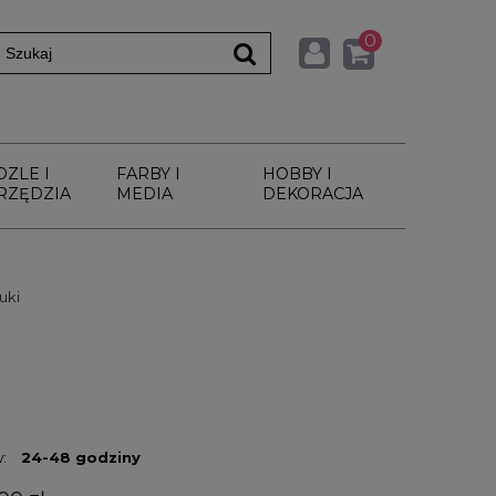
0
DZLE I
FARBY I
HOBBY I
RZĘDZIA
MEDIA
DEKORACJA
uki
:
24-48 godziny