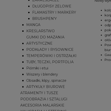
Nowy wymi
DŁUGOPISY ŻELOWE
kol
FLAMASTRY I MARKERY
kor
BRUSHPEN'Y
erg
MANGA
odpo
pok
KREŚLARSTWO
gra
GUMKI DO MAZANIA
ołó
ARTYSTYCZNE
Pow
PODKŁADY I RYSOWNICE
biu
Gwa
TEMPERÓWKI I OSTRZAŁKI
Pro
TUBY, TECZKI, PORTFOLIA
Piórniki i etui
Wiszery i blendery
Obsadki, klipy, spinacze
ARTYKUŁY BIUROWE
ATRAMENTY I TUSZE
PODOBRAZIA I SZTALUGI
AKCESORIA MALARSKIE