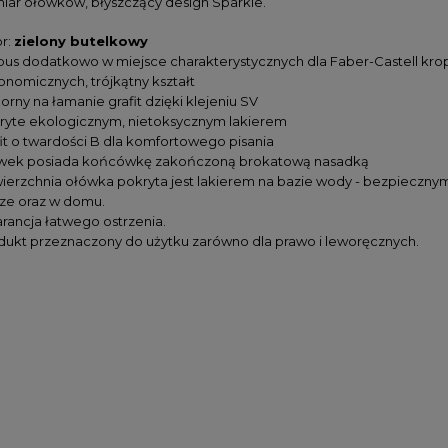
ar ołówków, błyszczący design Sparkle.
or:
zielony butelkowy
pus dodatkowo w miejsce charakterystycznych dla Faber-Castell krop
onomicznych, trójkątny kształt
rny na łamanie grafit dzięki klejeniu SV
ryte ekologicznym, nietoksycznym lakierem
fit o twardości B dla komfortowego pisania
wek posiada końcówkę zakończoną brokatową nasadką
ierzchnia ołówka pokryta jest lakierem na bazie wody - bezpiecznym d
rze oraz w domu.
rancja łatwego ostrzenia.
dukt przeznaczony do użytku zarówno dla prawo i leworęcznych.