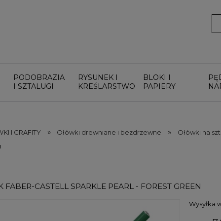
PODOBRAZIA
RYSUNEK I
BLOKI I
PĘ
I SZTALUGI
KREŚLARSTWO
PAPIERY
NA
»
»
I I GRAFITY
Ołówki drewniane i bezdrzewne
Ołówki na szt
n
 FABER-CASTELL SPARKLE PEARL - FOREST GREEN
Wysyłka w