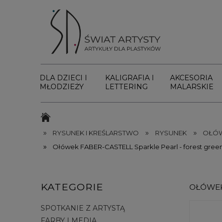
DLA DZIECI I
KALIGRAFIA I
AKCESORIA
MŁODZIEŻY
LETTERING
MALARSKIE
»
»
»
RYSUNEK I KREŚLARSTWO
RYSUNEK
OŁÓWK
»
Ołówek FABER-CASTELL Sparkle Pearl - forest gree
KATEGORIE
OŁÓWEK
SPOTKANIE Z ARTYSTĄ
FARBY I MEDIA