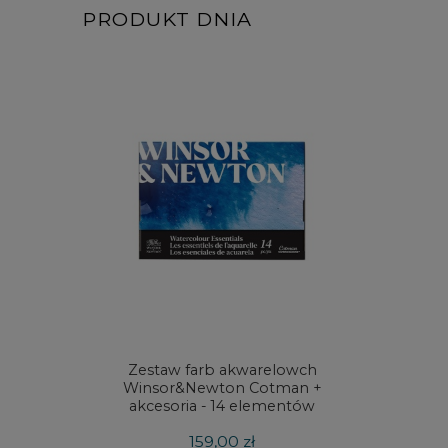
PRODUKT DNIA
Zestaw farb akwarelowch
Zestaw 
Winsor&Newton Cotman +
& Ne
akcesoria - 14 elementów
Proces
159,00 zł