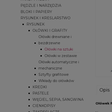
PĘDZLE I NARZĘDZIA
BLOKI I PAPIERY
RYSUNEK I KREŚLARSTWO
RYSUNEK
OŁÓWKI I GRAFITY
Ołówki drewniane i
bezdrzewne
Ołówki na sztuki
Ołówki w zestawie
Ołówki automatyczne i
mechaniczne
Sztyfty grafitowe
Wkłady do ołówków
KREDKI
Opis
PASTELE
WĘGIEL, SEPIA, SANGWINA
Ołówek F
CIENKOPISY
ZAKREŚLACZE