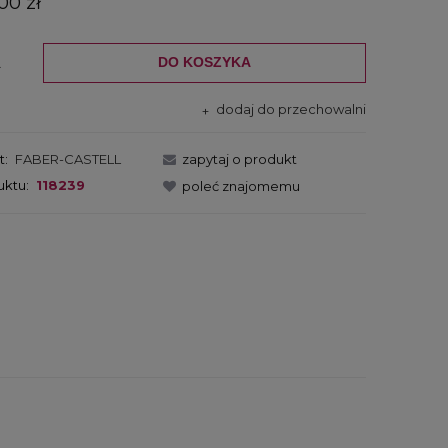
00 zł
DO KOSZYKA
.
dodaj do przechowalni
t:
FABER-CASTELL
zapytaj o produkt
uktu:
118239
poleć znajomemu