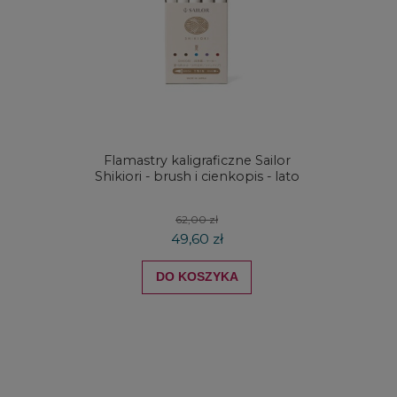
Flamastry kaligraficzne Sailor
Rozpu
Shikiori - brush i cienkopis - lato
atrame
62,00 zł
49,60 zł
DO KOSZYKA