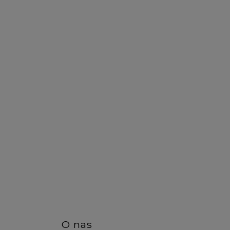
DO KOSZYKA
DO KO
O nas