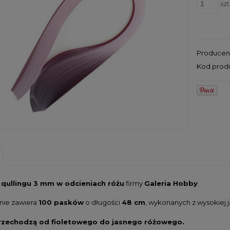
szt
Producen
Kod prod
 qullingu 3 mm w odcieniach różu
firmy
Galeria Hobby
.
ie zawiera
100 pasków
o długości
48 cm
, wykonanych z wysokiej 
rzechodzą od fioletowego do jasnego różowego.