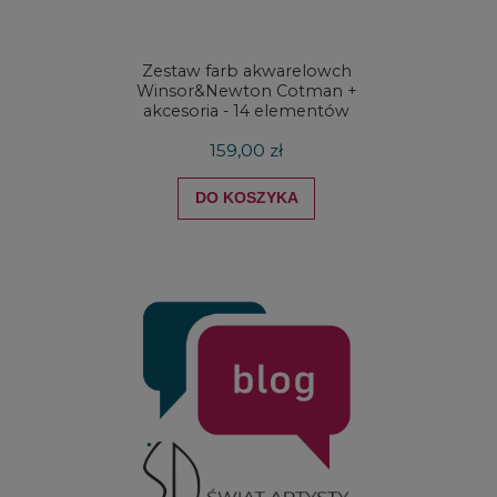
Zestaw farb akwarelowch
Zestaw 
Winsor&Newton Cotman +
& Ne
akcesoria - 14 elementów
Proces
159,00 zł
DO KOSZYKA