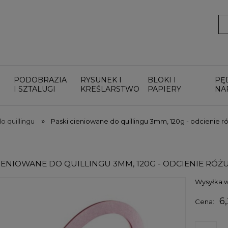
PODOBRAZIA
RYSUNEK I
BLOKI I
PĘ
I SZTALUGI
KREŚLARSTWO
PAPIERY
NA
»
o quillingu
Paski cieniowane do quillingu 3mm, 120g - odcienie r
IENIOWANE DO QUILLINGU 3MM, 120G - ODCIENIE RÓŻ
Wysyłka w
6,
Cena: