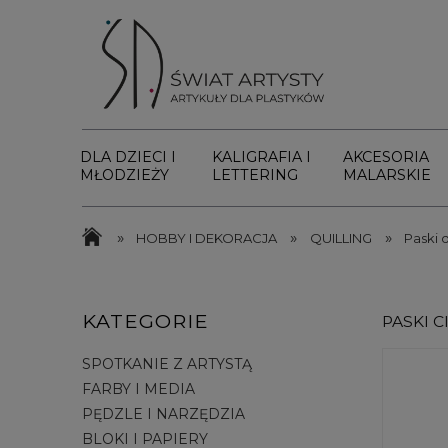
DLA DZIECI I
KALIGRAFIA I
AKCESORIA
MŁODZIEŻY
LETTERING
MALARSKIE
»
»
»
HOBBY I DEKORACJA
QUILLING
Paski d
KATEGORIE
PASKI C
SPOTKANIE Z ARTYSTĄ
FARBY I MEDIA
PĘDZLE I NARZĘDZIA
BLOKI I PAPIERY