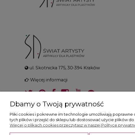
ul. Skotnicka 175, 30-394 Kraków
Więcej informacji
Dbamy o Twoją prywatność
Pliki cookies i pokrewne im technologie umożliwiają poprawne
tych plików i przejść do sklepu lub dostosować użycie plików do
Więcej o plikach cookies przeczytasz w naszej Polityce prywatno