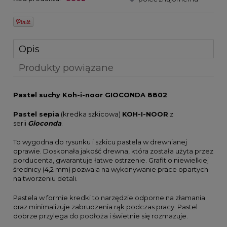
Opis
Produkty powiązane
Pastel suchy Koh-i-noor GIOCONDA 8802
Pastel sepia
(kredka szkicowa)
KOH-I-NOOR
z
serii
Gioconda
.
To wygodna do rysunku i szkicu pastela w drewnianej
oprawie. Doskonała jakość drewna, która została użyta przez
porducenta, gwarantuje łatwe ostrzenie. Grafit o niewielkiej
średnicy (4,2 mm) pozwala na wykonywanie prace opartych
na tworzeniu detali.
Pastela w formie kredki to narzędzie odporne na złamania
oraz minimalizuje zabrudzenia rąk podczas pracy. Pastel
dobrze przylega do podłoża i świetnie się rozmazuje.