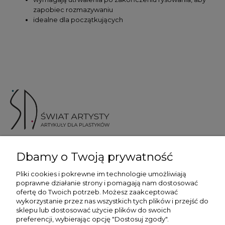
zapobiec rozmazywaniu
idealne dla początkujących
ul. Skotnicka 175, 30-394 Kraków
Dbamy o Twoją prywatność
Więcej informacji
Pliki cookies i pokrewne im technologie umożliwiają
poprawne działanie strony i pomagają nam dostosować
ofertę do Twoich potrzeb. Możesz zaakceptować
wykorzystanie przez nas wszystkich tych plików i przejść do
sklepu lub dostosować użycie plików do swoich
preferencji, wybierając opcję "Dostosuj zgody".