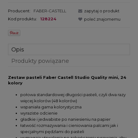
Producent:
FABER-CASTELL
zapytaj o produkt
Kod produktu:
128224
poleć znajomemu
Opis
Produkty powiązane
Zestaw pasteli Faber Castell Studio Quality mini, 24
kolory
połowa standardowej długości pasteli, czyli dwa razy
więcej kolorów (48 kolorów)
wspaniała gama kolorystyczna
wyraziste odcienie
gładkie i jedwabiste po naniesieniu na papier
łatwość rozmazywania i cieniowania palcami jak i
specjalnymi pędzlami do pasteli
wymagają utrwalenia po zakończeniu rysowania, aby