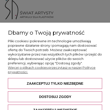
ul. Skotnicka 175, 30-394 Kraków
Dbamy o Twoją prywatność
Więcej informacji
Pliki cookies i pokrewne im technologie umożliwiają
poprawne działanie strony i pomagają nam dostosować
ofertę do Twoich potrzeb. Możesz zaakceptować
wykorzystanie przez nas wszystkich tych plików i przejść do
sklepu lub dostosować użycie plików do swoich
preferencji, wybierając opcję "Dostosuj zgody".
Płatność i dostawa
Więcej o plikach cookies przeczytasz w naszej Polityce
prywatności.
Pomoc
ZAAKCEPTUJ TYLKO NIEZBĘDNE
O nas
DOSTOSUJ ZGODY
ZAAKCEPTUJ WSZYSTKIE