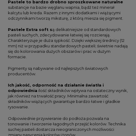
Pastele to bardzo drobno sproszkowane naturalne
substancje na bazie węglanu wapnia, bądź też minerał
kalcytu lub kreda. Razem z innymi dodatkami i wiążącymi
odczynnikami tworzą miksturę, z którą miesza się pigment.
Pastele Extra soft s
ą delikatniejsze od standardowych
pasteli suchych, zdecydowanie łatwiej się rozcierają.
Charakteryzuje je duża sypkość. Dzięki większej średnicy (12
mm) niż w przypadku standardowych pasteli; świetnie nadają
się do kolorowania dużych obszarów i prac w dużym
formacie.
Pigmenty są nabywane od najlepszych światowych
producentów.
Ich jakość, odporność na działanie światła i
odpowiednia
ilość składników wpływa na ostateczny wynik,
jak również na trwałość pracy. Minimalna zawartość
składników wiążących gwarantuje bardzo łatwe i gładkie
rysowanie.
Odpowiednie przywieranie do podłoża pozwala na
tonowanie i tworzenie łagodnych przejść kolorów. Technika
suchej pasteli dostarcza nieograniczonych możliwości
zmiany nasycenia kolorów i tonów.