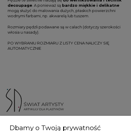
Pędzle te świetnie nadają się
do werniksowania i technik
decoupage
. A ponieważ są
bardzo miękkie i delikatne
mogą służyć do malowania dużych, płaskich powierzchni
wodnymi farbami, np. akwarelą lub tuszem.
Rozmiary pędzli podawane są w calach (dotyczy szerokości
włosia u nasady).
PO WYBRANIU ROZMIARU Z LISTY CENA NALICZY SIĘ
AUTOMATYCZNIE
ul. Skotnicka 175, 30-394 Kraków
Dbamy o Twoją prywatność