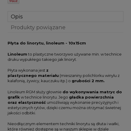
Opis
Produkty powiązane
Płyta do linorytu, linoleum - 10x15cm
Linoleum
to plastyczne tworzywo używane min. w technice
druku wypukłego takiego jak linoryt.
Płyta wykonana jest
z
plastycznego materiału
(mieszaniny polichlorku winylu z
kalafonią, żywicy, kauczuku itp.) o
grubości 2 mm.
Linoleum RGM służy głownie
do wykonywania matryc do
grafik
w technice linorytu. Jego
gładka powierzchnia
oraz elastyczność
umożliwiają wykonanie precyzyjnych i
estetycznych rytów, dzięki czemu można otrzymać świetnej
jakości odbitki.
Nieodłącznym elementem techniki linorytu są dłuta i wałki,
które również dostępne są w naszym sklepie w dziale