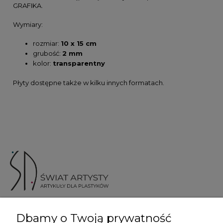
GRAFIKA.
Wymiary:
rozmiar:
10 x 15 cm
grubość:
2 mm
kolor:
transparentny
Płyty dostępne także w kilku innych formatach.
ul. Skotnicka 175, 30-394 Kraków
Dbamy o Twoją prywatność