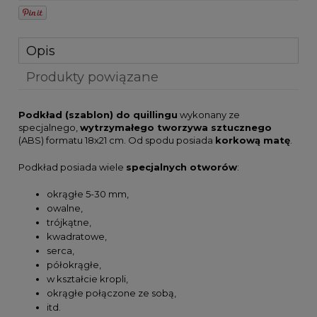
Opis
Produkty powiązane
Podkład (szablon) do quillingu
wykonany ze
specjalnego,
wytrzymałego tworzywa sztucznego
(ABS) formatu 18x21 cm. Od spodu posiada
korkową matę
.
Podkład posiada wiele
specjalnych otworów
:
okrągłe 5-30 mm,
owalne,
trójkątne,
kwadratowe,
serca,
półokrągłe,
w kształcie kropli,
okrągłe połączone ze sobą,
itd.