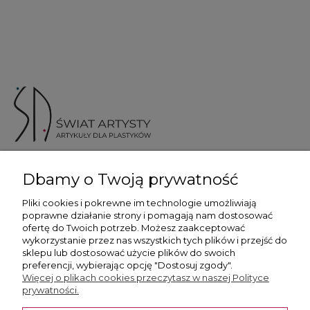
ul. Skotnicka 175, 30-394 Kraków
Dbamy o Twoją prywatność
Więcej informacji
Pliki cookies i pokrewne im technologie umożliwiają
poprawne działanie strony i pomagają nam dostosować
ofertę do Twoich potrzeb. Możesz zaakceptować
wykorzystanie przez nas wszystkich tych plików i przejść do
sklepu lub dostosować użycie plików do swoich
preferencji, wybierając opcję "Dostosuj zgody".
Płatność i dostawa
Więcej o plikach cookies przeczytasz w naszej Polityce
prywatności.