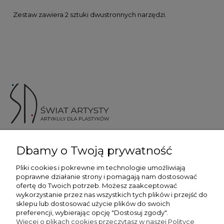
Zestaw zawiera 2 sztuki dwustronnych narzędzi.
ul. Skotnicka 175, 30-394 Kraków
Dbamy o Twoją prywatność
Więcej informacji
Pliki cookies i pokrewne im technologie umożliwiają
poprawne działanie strony i pomagają nam dostosować
ofertę do Twoich potrzeb. Możesz zaakceptować
wykorzystanie przez nas wszystkich tych plików i przejść do
sklepu lub dostosować użycie plików do swoich
preferencji, wybierając opcję "Dostosuj zgody".
Płatność i dostawa
Więcej o plikach cookies przeczytasz w naszej Polityce