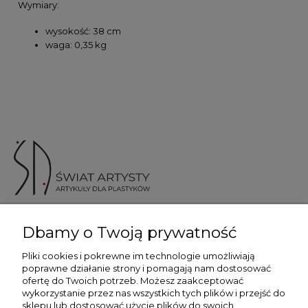
Wymiary:
wysokość: 38 cm
waga: 0,35 kg
ul. Skotnicka 175, 30-394 Kraków
Dbamy o Twoją prywatność
Więcej informacji
Pliki cookies i pokrewne im technologie umożliwiają
poprawne działanie strony i pomagają nam dostosować
ofertę do Twoich potrzeb. Możesz zaakceptować
wykorzystanie przez nas wszystkich tych plików i przejść do
sklepu lub dostosować użycie plików do swoich