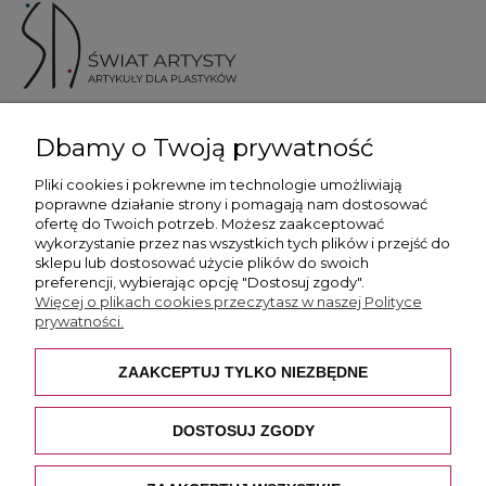
ul. Skotnicka 175, 30-394 Kraków
Dbamy o Twoją prywatność
Więcej informacji
Pliki cookies i pokrewne im technologie umożliwiają
poprawne działanie strony i pomagają nam dostosować
ofertę do Twoich potrzeb. Możesz zaakceptować
wykorzystanie przez nas wszystkich tych plików i przejść do
sklepu lub dostosować użycie plików do swoich
preferencji, wybierając opcję "Dostosuj zgody".
Płatność i dostawa
Więcej o plikach cookies przeczytasz w naszej Polityce
prywatności.
Pomoc
ZAAKCEPTUJ TYLKO NIEZBĘDNE
O nas
DOSTOSUJ ZGODY