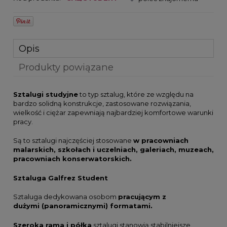
Opis
Produkty powiązane
Sztalugi studyjne
to typ sztalug, które ze względu na
bardzo solidną konstrukcje, zastosowane rozwiązania,
wielkość i ciężar zapewniają najbardziej komfortowe warunki
pracy.
Są to sztalugi najczęściej stosowane
w pracowniach
malarskich, szkołach i uczelniach, galeriach, muzeach,
pracowniach konserwatorskich.
Sztaluga Galfrez Student
Sztaluga dedykowana osobom
pracującym z
dużymi (panoramicznymi) formatami.
Szeroka rama i półka
sztalugi stanowią stabilniejsze