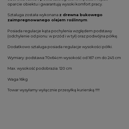
oparcie obiektu i gwarantują wysoki komfort pracy.
Sztaluga została wykonana
z drewna bukowego
zaimpregnowanego olejem roślinnym
.
Posiada regulacje kąta pochylenia względem podstawy
(odchylenie od pionu: w przód i w tył) oraz podwójna półkę.
Dodatkowo sztaluga posiada regulacje wysokości półki.
Wymiary: podstawa 70x64cm wysokość od 167 cm do 245 cm
Max. wysokość podobrazia: 120 cm
Waga 16kg
Towar wysyłamy wyłącznie przesyłką kurierską !!!!!