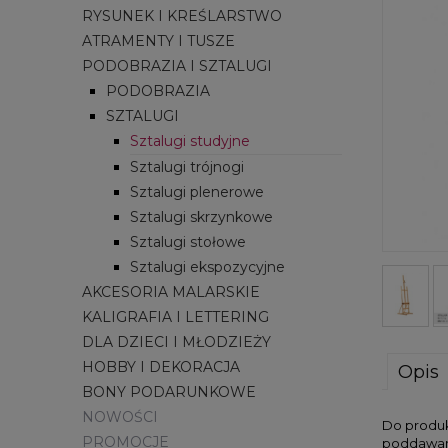
RYSUNEK I KREŚLARSTWO
ATRAMENTY I TUSZE
PODOBRAZIA I SZTALUGI
PODOBRAZIA
SZTALUGI
Sztalugi studyjne
Sztalugi trójnogi
Sztalugi plenerowe
Sztalugi skrzynkowe
Sztalugi stołowe
Sztalugi ekspozycyjne
AKCESORIA MALARSKIE
KALIGRAFIA I LETTERING
DLA DZIECI I MŁODZIEŻY
HOBBY I DEKORACJA
Opis
BONY PODARUNKOWE
NOWOŚCI
Do produk
PROMOCJE
poddawane