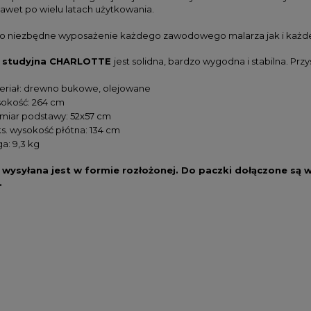
nawet po wielu latach użytkowania.
to niezbędne wyposażenie każdego zawodowego malarza jak i każd
a studyjna CHARLOTTE
jest solidna, bardzo wygodna i stabilna. P
eriał: drewno bukowe, olejowane
okość: 264 cm
miar podstawy: 52x57 cm
s. wysokość płótna: 134 cm
a: 9,3 kg
 wysyłana jest w formie rozłożonej. Do paczki dołączone są w
.