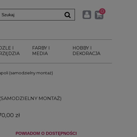
0
DZLE I
FARBY I
HOBBY I
RZĘDZIA
MEDIA
DEKORACJA
apoli (samodzielny montaż)
 (SAMODZIELNY MONTAŻ)
70,00 zł
POWIADOM O DOSTĘPNOŚCI