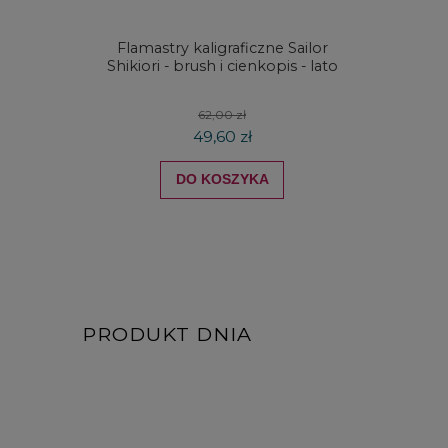
Flamastry kaligraficzne Sailor
Zestaw
Shikiori - brush i cienkopis - lato
Waterc
62,00 zł
49,60 zł
DO KOSZYKA
PRODUKT DNIA