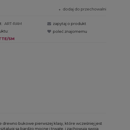
dodaj do przechowalni
t:
ART-RAM
zapytaj o produkt
uktu:
poleć znajomemu
TTE/SM
 drewno bukowe pierwszej klasy, które wcześniej jest
talugi są bardzo mocne i trwałe, i zachowują swoją