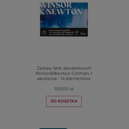
Zestaw farb akwarelowch
Zestaw 
Winsor&Newton Cotman +
& Ne
akcesoria - 14 elementów
Proces
159,00 zł
DO KOSZYKA