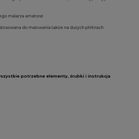
ego malarza amatora!
rzystosowana do malowania także na dużych płótnach.
szystkie potrzebne elementy, śrubki i instrukcja