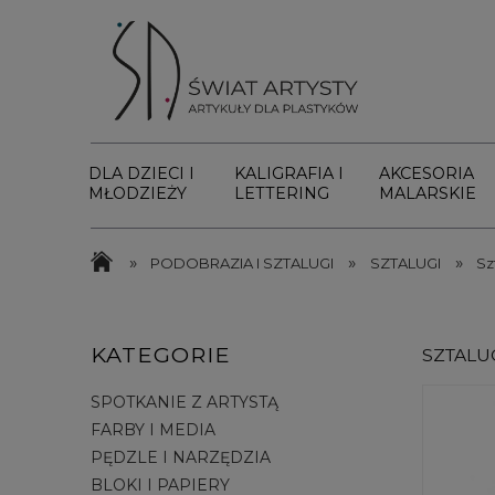
DLA DZIECI I
KALIGRAFIA I
AKCESORIA
MŁODZIEŻY
LETTERING
MALARSKIE
»
»
»
PODOBRAZIA I SZTALUGI
SZTALUGI
Sz
KATEGORIE
SZTALU
SPOTKANIE Z ARTYSTĄ
FARBY I MEDIA
PĘDZLE I NARZĘDZIA
BLOKI I PAPIERY