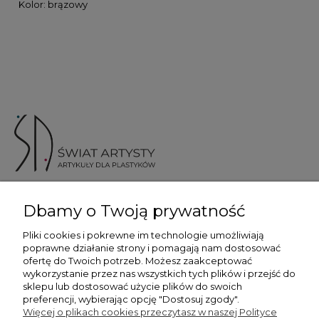
Kolor: brązowy
ul. Skotnicka 175, 30-394 Kraków
Dbamy o Twoją prywatność
Więcej informacji
Pliki cookies i pokrewne im technologie umożliwiają
poprawne działanie strony i pomagają nam dostosować
ofertę do Twoich potrzeb. Możesz zaakceptować
wykorzystanie przez nas wszystkich tych plików i przejść do
sklepu lub dostosować użycie plików do swoich
preferencji, wybierając opcję "Dostosuj zgody".
Płatność i dostawa
Więcej o plikach cookies przeczytasz w naszej Polityce