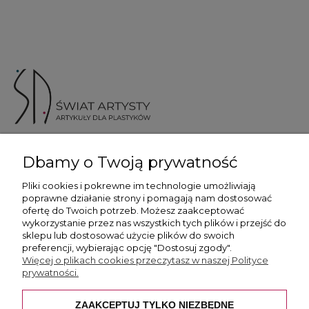
ul. Skotnicka 175, 30-394 Kraków
Dbamy o Twoją prywatność
Więcej informacji
Pliki cookies i pokrewne im technologie umożliwiają
poprawne działanie strony i pomagają nam dostosować
ofertę do Twoich potrzeb. Możesz zaakceptować
wykorzystanie przez nas wszystkich tych plików i przejść do
sklepu lub dostosować użycie plików do swoich
preferencji, wybierając opcję "Dostosuj zgody".
Płatność i dostawa
Więcej o plikach cookies przeczytasz w naszej Polityce
prywatności.
Pomoc
ZAAKCEPTUJ TYLKO NIEZBĘDNE