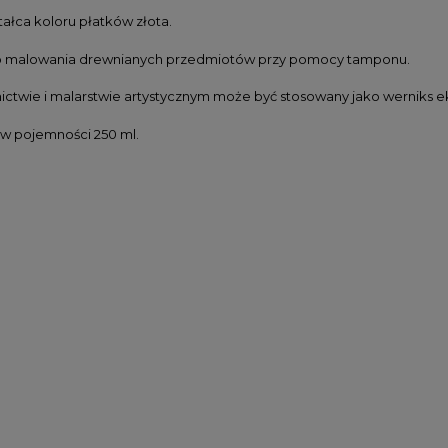
tałca koloru płatków złota.
o malowania drewnianych przedmiotów przy pomocy tamponu.
ictwie i malarstwie artystycznym może być stosowany jako werniks ek
w pojemności 250 ml.