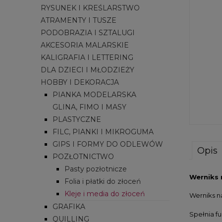
RYSUNEK I KREŚLARSTWO
ATRAMENTY I TUSZE
PODOBRAZIA I SZTALUGI
AKCESORIA MALARSKIE
KALIGRAFIA I LETTERING
DLA DZIECI I MŁODZIEŻY
HOBBY I DEKORACJA
PIANKA MODELARSKA
GLINA, FIMO I MASY
PLASTYCZNE
FILC, PIANKI I MIKROGUMA
GIPS I FORMY DO ODLEWÓW
Opis
POZŁOTNICTWO
Pasty pozłotnicze
Werniks 
Folia i płatki do złoceń
Kleje i media do złoceń
Werniks n
GRAFIKA
Spełnia f
QUILLING