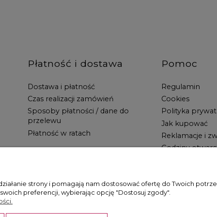
Płatność i dostawa
Pomoc
Dostawa i płatność
Regulamin
Czas realizacji zamówień
Cookies
Sposoby płatności / dane do
Polityka prywat
przelewu
Jak kupować
Płatność w ratach
Reklamacje i zw
Godziny otwarc
 działanie strony i pomagają nam dostosować ofertę do Twoich potr
 swoich preferencji, wybierając opcję "Dostosuj zgody".
ści.