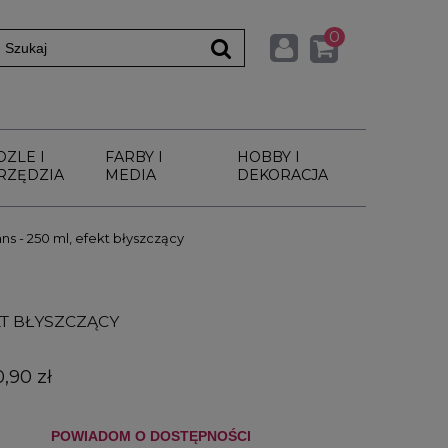
0
DZLE I
FARBY I
HOBBY I
RZĘDZIA
MEDIA
DEKORACJA
ns - 250 ml, efekt błyszczący
KT BŁYSZCZĄCY
0,90 zł
POWIADOM O DOSTĘPNOŚCI