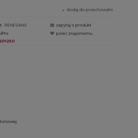
dodaj do przechowalni
t:
RENESANS
zapytaj o produkt
uktu:
poleć znajomemu
SPI250
etonowej.