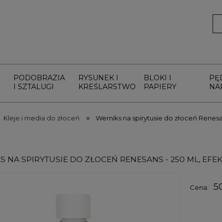
PODOBRAZIA
RYSUNEK I
BLOKI I
PĘ
I SZTALUGI
KREŚLARSTWO
PAPIERY
NA
»
Kleje i media do złoceń
Werniks na spirytusie do złoceń Renesa
S NA SPIRYTUSIE DO ZŁOCEŃ RENESANS - 250 ML, EFE
5
Cena: