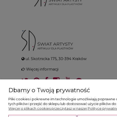
ul. Skotnicka 175, 30-394 Kraków
Więcej informacji
Dbamy o Twoją prywatność
Pliki cookies i pokrewne im technologie umożliwiają poprawne
tych plików i przejść do sklepu lub dostosować użycie plików do
Więcej o plikach cookies przeczytasz w naszej Polityce prywatno