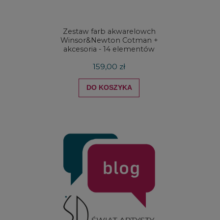
Zestaw farb akwarelowch
Zestaw 
Winsor&Newton Cotman +
& Ne
akcesoria - 14 elementów
Proces
159,00 zł
DO KOSZYKA