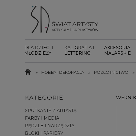
DLA DZIECI I
KALIGRAFIA I
AKCESORIA
MŁODZIEŻY
LETTERING
MALARSKIE
»
»
»
HOBBY I DEKORACJA
POZŁOTNICTWO
KATEGORIE
WERNIK
SPOTKANIE Z ARTYSTĄ
FARBY I MEDIA
PĘDZLE I NARZĘDZIA
BLOKI I PAPIERY