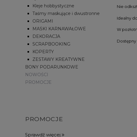
Kleje hobbystyczne
Nie odksz
Taśmy maskujące i dwustronne
Idealny d
ORIGAMI
MASKI KARNAWAŁOWE
W pozłotn
DEKORACJA
Dostępny 
SCRAPBOOKING
KOPERTY
ZESTAWY KREATYWNE
BONY PODARUNKOWE
NOWOŚCI
PROMOCJE
PROMOCJE
Sprawdź więcej