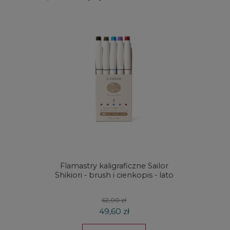
Flamastry kaligraficzne Sailor
Kredki
Shikiori - brush i cienkopis - lato
DRAW
koloró
62,00 zł
49,60 zł