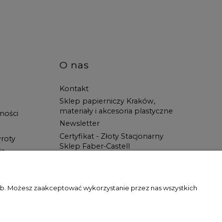
O nas
Kontakt
Sklep papierniczy Kraków,
materiały i akcesoria plastyczne
ności
Newsletter
Certyfikat - Złoty Stacjonarny
roty
Sklep Faber-Castell
ia
Spotkanie z Artystą
Blog
Wszystko dla ucznia w Świat
zeb. Możesz zaakceptować wykorzystanie przez nas wszystkich
Artysty!