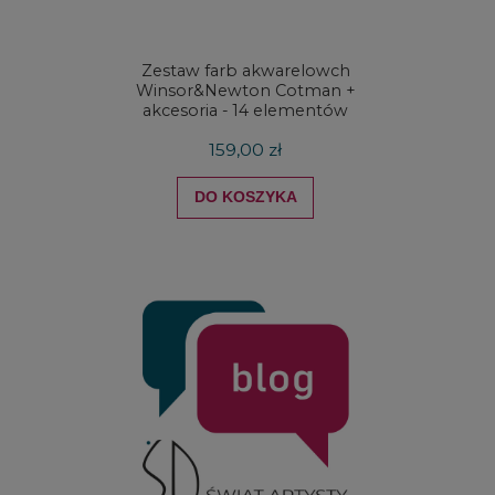
Zestaw farb akwarelowch
Zestaw 
Winsor&Newton Cotman +
& Ne
akcesoria - 14 elementów
Proces
159,00 zł
DO KOSZYKA