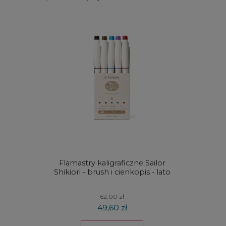
Flamastry kaligraficzne Sailor
Zestaw
Shikiori - brush i cienkopis - lato
Zieler
62,00 zł
49,60 zł