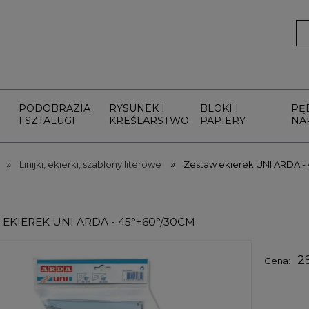
PODOBRAZIA
RYSUNEK I
BLOKI I
PĘ
I SZTALUGI
KREŚLARSTWO
PAPIERY
NA
»
»
Linijki, ekierki, szablony literowe
Zestaw ekierek UNI ARDA -
EKIEREK UNI ARDA - 45°+60°/30CM
2
Cena: