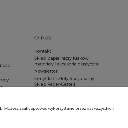
O nas
Kontakt
Sklep papierniczy Kraków,
materiały i akcesoria plastyczne
ności
Newsletter
Certyfikat - Złoty Stacjonarny
roty
Sklep Faber-Castell
ia
Spotkanie z Artystą
Blog
Wszystko dla ucznia w Świat
zeb. Możesz zaakceptować wykorzystanie przez nas wszystkich
Artysty!