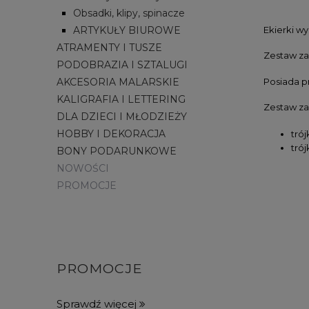
Obsadki, klipy, spinacze
Ekierki wy
ARTYKUŁY BIUROWE
ATRAMENTY I TUSZE
Zestaw za
PODOBRAZIA I SZTALUGI
Posiada p
AKCESORIA MALARSKIE
KALIGRAFIA I LETTERING
Zestaw za
DLA DZIECI I MŁODZIEŻY
HOBBY I DEKORACJA
tró
tró
BONY PODARUNKOWE
NOWOŚCI
PROMOCJE
PROMOCJE
Sprawdź więcej