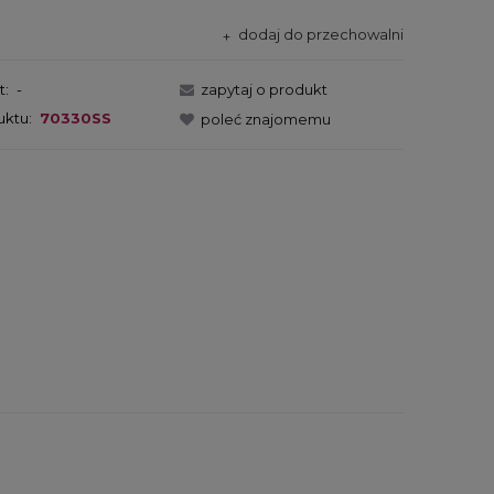
dodaj do przechowalni
t:
-
zapytaj o produkt
uktu:
70330SS
poleć znajomemu