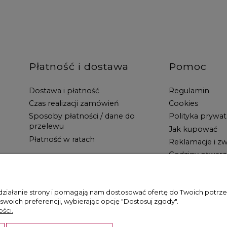
Płatność i dostawa
Pomoc
Dostawa i płatność
Regulamin
Czas realizacji zamówień
Cookies
Sposoby płatności / dane do
Polityka prywat
przelewu
Jak kupować
Płatność w ratach
Reklamacje i zw
Godziny otwarc
 działanie strony i pomagają nam dostosować ofertę do Twoich potr
 swoich preferencji, wybierając opcję "Dostosuj zgody".
ści.