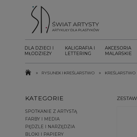
DLA DZIECI I
KALIGRAFIA I
AKCESORIA
MŁODZIEŻY
LETTERING
MALARSKIE
»
»
RYSUNEK I KREŚLARSTWO
KREŚLARSTWO
KATEGORIE
ZESTAW 
SPOTKANIE Z ARTYSTĄ
FARBY I MEDIA
PĘDZLE I NARZĘDZIA
BLOKI I PAPIERY