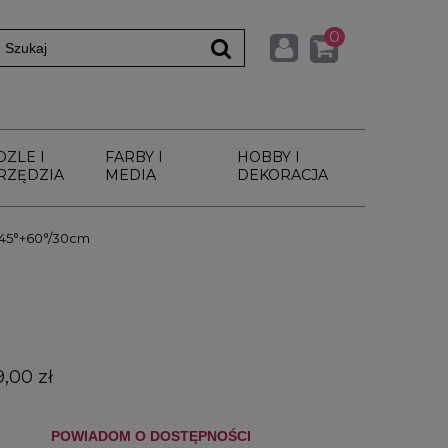
0
DZLE I
FARBY I
HOBBY I
RZĘDZIA
MEDIA
DEKORACJA
 45°+60°/30cm
9,00 zł
POWIADOM O DOSTĘPNOŚCI