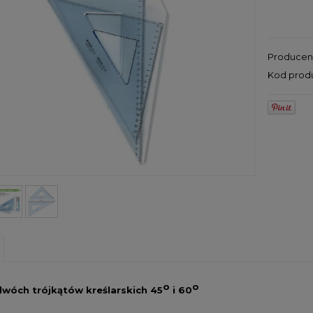
Producen
Kod prod
o
o
wóch trójkątów kreślarskich 45
i 60