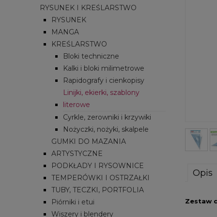
RYSUNEK I KREŚLARSTWO
RYSUNEK
MANGA
KREŚLARSTWO
Bloki techniczne
Kalki i bloki milimetrowe
Rapidografy i cienkopisy
Linijki, ekierki, szablony
literowe
Cyrkle, zerowniki i krzywiki
Nożyczki, nożyki, skalpele
GUMKI DO MAZANIA
ARTYSTYCZNE
PODKŁADY I RYSOWNICE
Opis
TEMPERÓWKI I OSTRZAŁKI
TUBY, TECZKI, PORTFOLIA
Zestaw d
Piórniki i etui
Wiszery i blendery