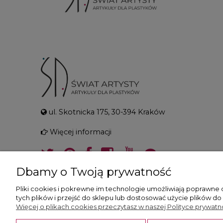
ul. Skotnicka 175, 30-394 Kraków
Więcej informacji
Dbamy o Twoją prywatność
Pliki cookies i pokrewne im technologie umożliwiają poprawne
tych plików i przejść do sklepu lub dostosować użycie plików do
Więcej o plikach cookies przeczytasz w naszej Polityce prywatno