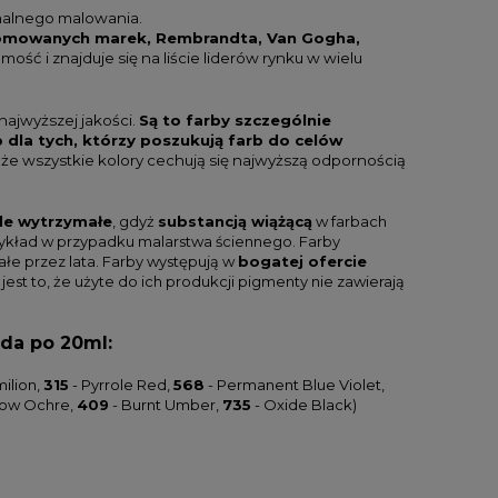
malnego malowania.
omowanych marek, Rembrandta, Van Gogha,
ość i znajduje się na liście liderów rynku w wielu
najwyższej jakości.
Są to farby szczególnie
b dla tych, którzy poszukują farb do celów
że wszystkie kolory cechują się najwyższą odpornością
le wytrzymałe
, gdyż
substancją wiążącą
w farbach
rzykład w przypadku malarstwa ściennego. Farby
łe przez lata. Farby występują w
bogatej ofercie
 jest to, że użyte do ich produkcji pigmenty nie zawierają
żda po 20ml:
ilion,
315
- Pyrrole Red,
568
- Permanent Blue Violet,
low Ochre,
409
- Burnt Umber,
735
- Oxide Black)