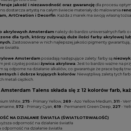
feruje jakość i niezawodność oraz gwarancję
dla procesu opty
ens dostarcza artystą na całym świecie materiały do malowania
ren
m, ArtCreation i Decorfin
. Każda z marek ma swoją własną tożsam
rb akrylowych Amsterdam
należy do bardzo uniwersalnych farb o 
zone dla tych, którzy zużywają duże ilości farby akrylowej lu
nych.
Zastosowane w nich najlepszej jakości pigmenty gwarantują, 
ie światła.
krylowe Amsterdam
posiadają następujące zalety: farby są
niezwyk
 jest czystej postaci
żywica akrylowa
. Jest to bardzo ważne na p
 są odporne na działanie alkaliów, co gwarantuje że prace będą trwa
entnych i dobrze kryjących kolorów
. Niewątpliwą zaletą tych farb
h metali ciężkich.
Amsterdam Talens składa się z 12 kolorów farb, ka
anium White,
275
- Primary Yellow,
269
- Azo Yellow Medium,
311
- Verm
ramarine,
572
- Primary Cyan,
619
- Permanent Green Deep,
227
- Yel
ŚĆ NA DZIAŁANIE ŚWIATŁA (ŚWIATŁOTRWAŁOŚĆ)
yższa odporność na działanie światła
 odporność na działanie światła