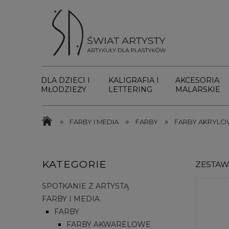
DLA DZIECI I
KALIGRAFIA I
AKCESORIA
MŁODZIEŻY
LETTERING
MALARSKIE
»
»
»
FARBY I MEDIA
FARBY
FARBY AKRYLO
KATEGORIE
ZESTAW
SPOTKANIE Z ARTYSTĄ
FARBY I MEDIA
FARBY
FARBY AKWARELOWE