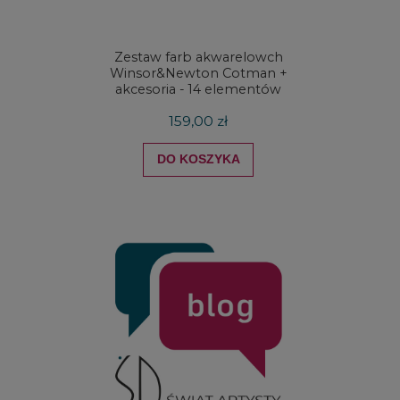
Zestaw farb akwarelowch
Zestaw 
Winsor&Newton Cotman +
& Ne
akcesoria - 14 elementów
Proces
159,00 zł
DO KOSZYKA