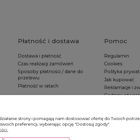
Płatność i dostawa
Pomoc
Dostawa i płatność
Regulamin
Czas realizacji zamówień
Cookies
Sposoby płatności / dane do
Polityka prywat
przelewu
Jak kupować
Płatność w ratach
Reklamacje i zw
Godziny otwarc
 działanie strony i pomagają nam dostosować ofertę do Twoich potr
 swoich preferencji, wybierając opcję "Dostosuj zgody".
ści.