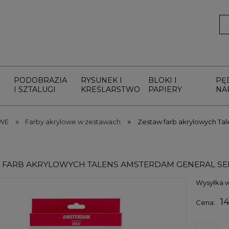
PODOBRAZIA
RYSUNEK I
BLOKI I
PĘ
I SZTALUGI
KREŚLARSTWO
PAPIERY
NA
»
»
WE
Farby akrylowe w zestawach
Zestaw farb akrylowych Ta
 FARB AKRYLOWYCH TALENS AMSTERDAM GENERAL SELE
Wysyłka w
1
Cena: