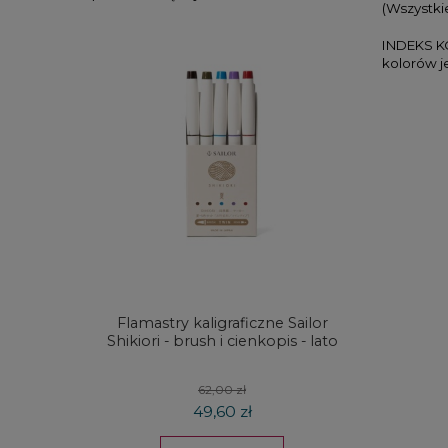
(Wszystki
INDEKS KO
kolorów j
Flamastry kaligraficzne Sailor
Kredki
Shikiori - brush i cienkopis - lato
DRAW
koloró
62,00 zł
49,60 zł