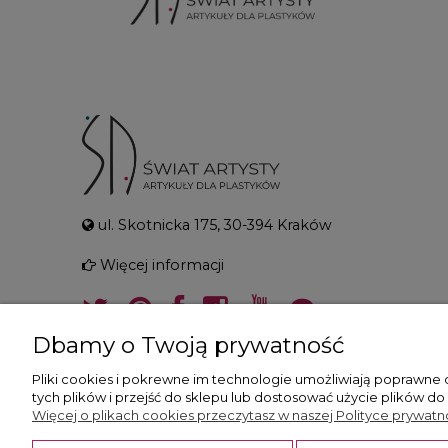
ul. Skotnicka 175, 30-394 Kraków
Więcej informacji
Dbamy o Twoją prywatność
Pliki cookies i pokrewne im technologie umożliwiają poprawne
tych plików i przejść do sklepu lub dostosować użycie plików do
Więcej o plikach cookies przeczytasz w naszej Polityce prywatno