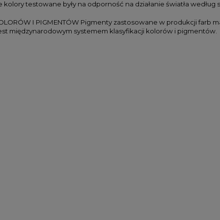
e kolory testowane były na odporność na działanie światła wedłu
LORÓW I PIGMENTÓW Pigmenty zastosowane w produkcji farb marki
est międzynarodowym systemem klasyfikacji kolorów i pigmentów.
 Koh-i-noor Polycolor
Farby akwarelowe w kostkach
ING GREY LINE - 12
Derwent Inktense Paint Pan Se
w w metalowej kasecie
#01 - 12 kolorów
59,00 zł
133,00 zł
47,20 zł
99,75 zł