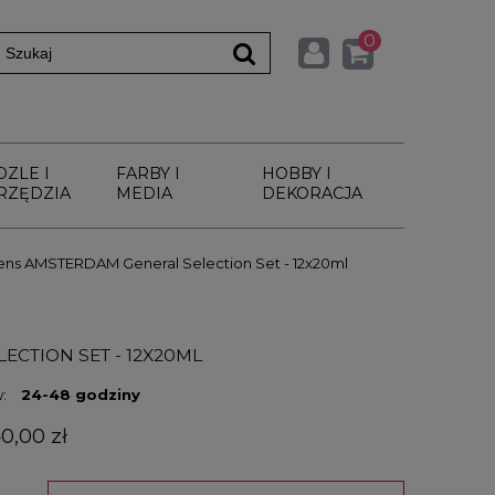
0
DZLE I
FARBY I
HOBBY I
RZĘDZIA
MEDIA
DEKORACJA
lens AMSTERDAM General Selection Set - 12x20ml
CTION SET - 12X20ML
:
24-48 godziny
40,00 zł