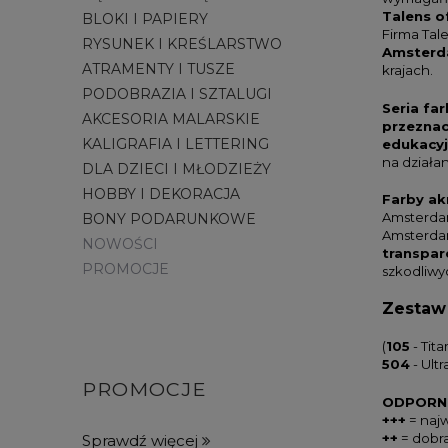
Talens o
BLOKI I PAPIERY
Firma Tal
RYSUNEK I KREŚLARSTWO
Amsterda
ATRAMENTY I TUSZE
krajach.
PODOBRAZIA I SZTALUGI
Seria fa
AKCESORIA MALARSKIE
przeznac
KALIGRAFIA I LETTERING
edukacyj
na działan
DLA DZIECI I MŁODZIEŻY
HOBBY I DEKORACJA
Farby a
Amsterdam
BONY PODARUNKOWE
Amsterdam
NOWOŚCI
transpar
PROMOCJE
szkodliwyc
Zestaw 
(
105
- Tit
504
- Ult
PROMOCJE
ODPORNO
+++
= najw
++
= dobra
Sprawdź więcej