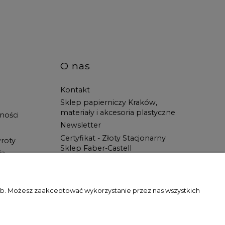
O nas
Kontakt
Sklep papierniczy Kraków,
materiały i akcesoria plastyczne
ności
Newsletter
Certyfikat - Złoty Stacjonarny
roty
Sklep Faber-Castell
ia
Spotkanie z Artystą
Blog
Wszystko dla ucznia w Świat
zeb. Możesz zaakceptować wykorzystanie przez nas wszystkich
Artysty!