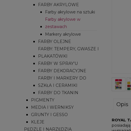
FARBY AKRYLOWE
Farby akrylowe na sztuki
Farby akrylowe w
zestawach
Markery akrylowe
FARBY OLEJNE
FARBY: TEMPERY, GWASZE I
PLAKATÓWKI
FARBY W SPRAY'U
FARBY DEKORACYJNE
FARBY I MARKERY DO
SZKŁA I CERAMIKI
FARBY DO TKANIN
PIGMENTY
Opis
MEDIA I WERNIKSY
GRUNTY I GESSO
ROYAL T
KLEJE
posiadają
PĘDZLE I NARZĘDZIA
wymagań 