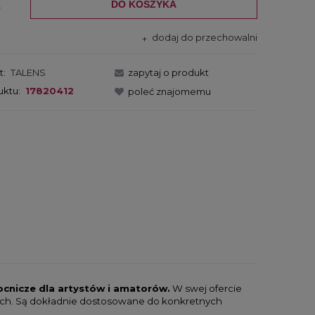
DO KOSZYKA
.
dodaj do przechowalni
t:
TALENS
zapytaj o produkt
uktu:
17820412
poleć znajomemu
cnicze dla artystów i amatorów.
W swej ofercie
rskich. Są dokładnie dostosowane do konkretnych