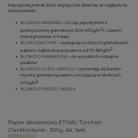
Najczęściej jednak bloki artystyczne dzieli się ze względu na
zastosowanie:
BLOKI DO AKWARELI
- to najczęściej bloki o
2
podwyższonej gramaturze (200-400g/m
), czasem
impregnowane w masie,
BLOKI SZKICOWE
– występują w różnych gramaturach
2
papieru, najbardziej popularne od 70-180g/m
BLOKI DO MARKERÓW
– do wszystkich rodzajów
pisaków
BLOKI DO OLEJU I AKRYLU
– wyróżniają się bardzo
wysoką gramaturą papieru oscylującą w okolicach
2
400g/m
BLOKI DO PASTELI I WĘGLA
Papier akwarelowy ETIVAL Torchon
Clairefontaine - 300g, A4, 1ark.