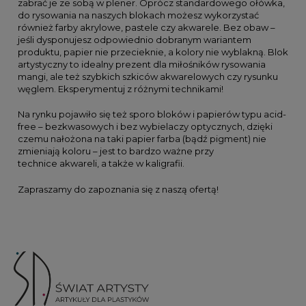
zabrać je ze sobą w plener. Oprócz standardowego ołówka,
do rysowania na naszych blokach możesz wykorzystać
również farby akrylowe, pastele czy akwarele. Bez obaw –
jeśli dysponujesz odpowiednio dobranym wariantem
produktu, papier nie przecieknie, a kolory nie wyblakną. Blok
artystyczny to idealny prezent dla miłośników rysowania
mangi, ale też szybkich szkiców akwarelowych czy rysunku
węglem. Eksperymentuj z różnymi technikami!
Na rynku pojawiło się też sporo bloków i papierów typu acid-
free – bezkwasowych i bez wybielaczy optycznych, dzięki
czemu nałożona na taki papier farba (bądź pigment) nie
zmieniają koloru – jest to bardzo ważne przy
technice akwareli, a także w kaligrafii.
Zapraszamy do zapoznania się z naszą ofertą!