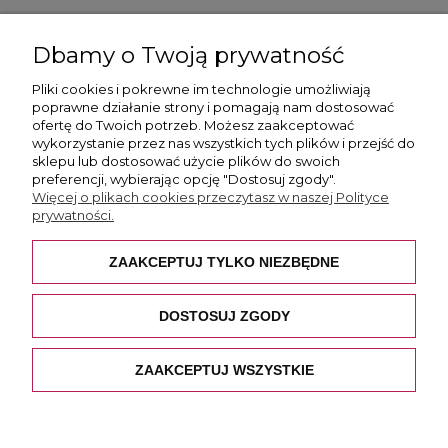
ul. Skotnicka 175, 30-394 Kraków
Dbamy o Twoją prywatność
Więcej informacji
Pliki cookies i pokrewne im technologie umożliwiają
poprawne działanie strony i pomagają nam dostosować
ofertę do Twoich potrzeb. Możesz zaakceptować
wykorzystanie przez nas wszystkich tych plików i przejść do
sklepu lub dostosować użycie plików do swoich
preferencji, wybierając opcję "Dostosuj zgody".
Płatność i dostawa
Więcej o plikach cookies przeczytasz w naszej Polityce
prywatności.
Pomoc
ZAAKCEPTUJ TYLKO NIEZBĘDNE
O nas
DOSTOSUJ ZGODY
ZAAKCEPTUJ WSZYSTKIE
POKAŻ PEŁNĄ WERSJĘ STRONY