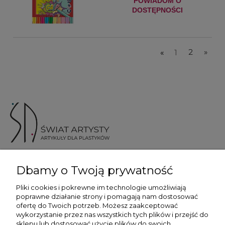
POWIADOM O
DOSTĘPNOŚCI
«
1
2
»
ul. Skotnicka 175, 30-394 Kraków
Dbamy o Twoją prywatność
Więcej informacji
Pliki cookies i pokrewne im technologie umożliwiają
poprawne działanie strony i pomagają nam dostosować
ofertę do Twoich potrzeb. Możesz zaakceptować
wykorzystanie przez nas wszystkich tych plików i przejść do
sklepu lub dostosować użycie plików do swoich