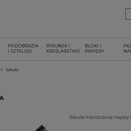
PODOBRAZIA
RYSUNEK I
BLOKI I
PĘ
I SZTALUGI
KREŚLARSTWO
PAPIERY
NA
»
Bibuła
A
Bibuła marszczona Happy C