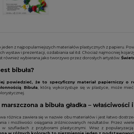
to jeden z najpopularniejszych materiałów plastycznych z papieru. P
h wystaw i prezentacji, ozdabiania sal itd. Chociaż najmocniej kojarz
est również wybierana jako tworzywo przez dorosłych artystów.
Świet
jest bibuła?
iej powiedzieć, że to specyficzny materiał papierniczy o ró
łonnością
.
Bibuła
, którą wykorzystuje się w plastyce, może mieć
lorystycznej.
 marszczona a bibuła gładka – właściwości 
a różnica zawiera się w nazwie obu materiałów i jest łatwo dostrzega
nia i możliwości osiągania zróżnicowanych rezultatów. Przez wie
 w szufladach z przyborami plastycznymi. Wraz z popularyzacją j
na w różnych kolorach to niezmiennie jeden z podstawowyc