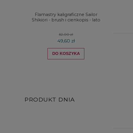
Flamastry kaligraficzne Sailor
Zestaw
Shikiori - brush i cienkopis - lato
Zieler
62,00 zł
49,60 zł
DO KOSZYKA
PRODUKT DNIA