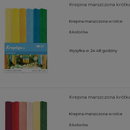
Krepina marszczona krótka
Krepina marszczona w rolce
6 kolorów
Wysyłka w:
24-48 godziny
farb akrylowych Winsor
Zestaw farb akrylowych Winso
wton Galeria Acrylic
& Newton Galeria Acrylic Metalli
s Colours Set 5x60ml
Colours Set 5x60ml
104,00 zł
107,00 zł
Krepina marszczona krótka
DO KOSZYKA
DO KOSZYKA
Krepina marszczona w rolce
6 kolorów