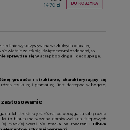
DO KOSZYKA
14,70 zł
owszechnie wykorzystywana w szkolnych pracach,
y się właśnie ze szkołą i świątecznymi ozdobami, to
nie sprawdza się w
scrapbookingu
i
decoupage
.
żnej grubości i strukturze, charakteryzujący się
 różną strukturę i gramaturę. Jest dostępna w bogatej
i zastosowanie
lna. Ich struktura jest różna, co pociąga za sobą różne
le lat to bibuła marszczona dominowała na sklepowych
ej gładkiej wersji nie straciła na znaczeniu.
Bibuła
h elementów szkolnej wyprawki
.