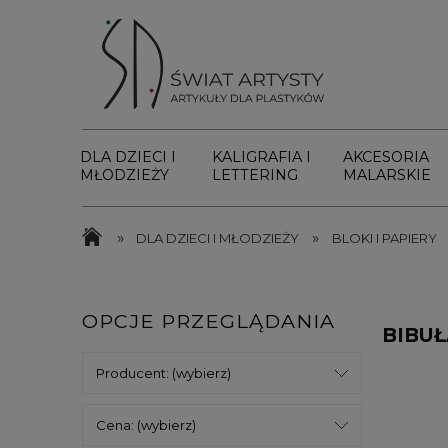
DLA DZIECI I
KALIGRAFIA I
AKCESORIA
MŁODZIEŻY
LETTERING
MALARSKIE
»
»
DLA DZIECI I MŁODZIEŻY
BLOKI I PAPIERY
OPCJE PRZEGLĄDANIA
BIBUŁ
Producent: (wybierz)
Cena: (wybierz)