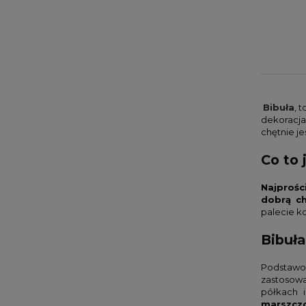
Bibuła
, 
dekoracjac
chętnie j
Co to 
Najprośc
dobrą ch
palecie ko
Bibuła
Podstawow
zastosowa
półkach i
marszczo