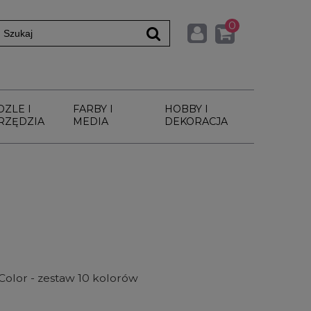
0
DZLE I
FARBY I
HOBBY I
RZĘDZIA
MEDIA
DEKORACJA
olor - zestaw 10 kolorów