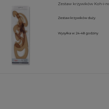
Zestaw krzywików Koh-i-noo
Zestaw krzywików duży.
Wysyłka w:
24-48 godziny
farb akrylowych Winsor
Zestaw farb akrylowych Winso
wton Galeria Acrylic
& Newton Galeria Acrylic Metalli
s Colours Set 5x60ml
Colours Set 5x60ml
104,00 zł
107,00 zł
DO KOSZYKA
DO KOSZYKA