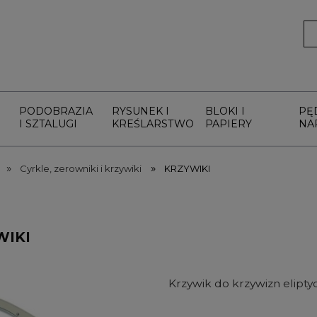
PODOBRAZIA
RYSUNEK I
BLOKI I
PĘ
I SZTALUGI
KREŚLARSTWO
PAPIERY
NA
»
»
Cyrkle, zerowniki i krzywiki
KRZYWIKI
WIKI
Krzywik do krzywizn elipty