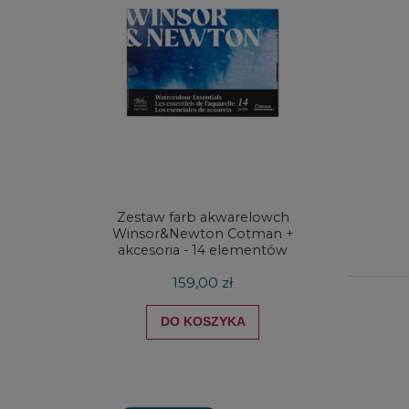
Zestaw farb akwarelowch
Zestaw 
Winsor&Newton Cotman +
& Ne
akcesoria - 14 elementów
Proces
159,00 zł
DO KOSZYKA