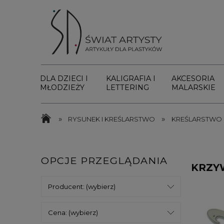
DLA DZIECI I
KALIGRAFIA I
AKCESORIA
MŁODZIEŻY
LETTERING
MALARSKIE
»
»
RYSUNEK I KREŚLARSTWO
KREŚLARSTWO
OPCJE PRZEGLĄDANIA
KRZY
Producent: (wybierz)
Cena: (wybierz)