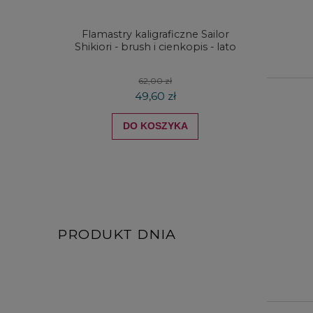
Flamastry kaligraficzne Sailor
Kredki
Shikiori - brush i cienkopis - lato
DRAW
koloró
62,00 zł
49,60 zł
DO KOSZYKA
PRODUKT DNIA