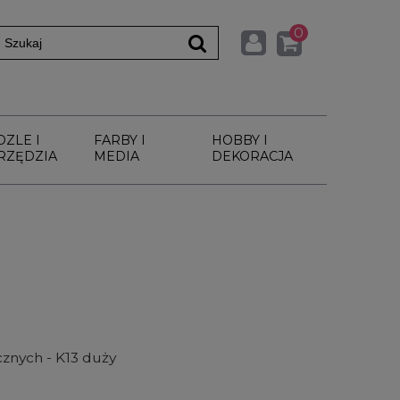
0
DZLE I
FARBY I
HOBBY I
RZĘDZIA
MEDIA
DEKORACJA
cznych - K13 duży