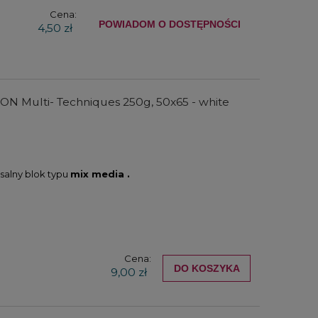
Cena:
POWIADOM O DOSTĘPNOŚCI
4,50 zł
Rozpuszczalnik do tuszu i
Sztyfty 
t
atramentu Kuretake Drop of
wodorozmywa
Thinner - 20 g
Watersolubl
67,00 zł
54,0
50,25 zł
40,5
t ON Multi- Techniques 250g, 50x65 - white
DO KOSZYKA
DO KO
salny blok typu
mix media .
Cena:
DO KOSZYKA
9,00 zł