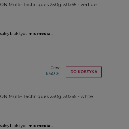
t ON Multi- Techniques 250g, 50x65 - vert de
salny blok typu
mix media .
Cena:
r
Zestaw farb akrylowych Winsor
Zestaw farb ak
DO KOSZYKA
6,60 zł
c
& Newton Galeria Acrylic Pastel
& Newton Gal
Colours Set 5x60ml
Essentials + 
elem
104,00 zł
150,
t ON Multi- Techniques 250g, 50x65 - white
DO KOSZYKA
DO KO
salny blok typu
mix media .