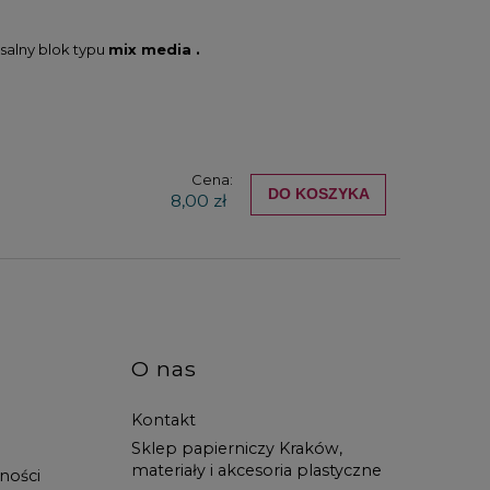
salny blok typu
mix media .
Cena:
DO KOSZYKA
8,00 zł
O nas
Kontakt
Sklep papierniczy Kraków,
materiały i akcesoria plastyczne
ności