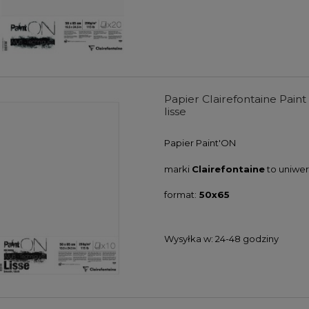
 Koh-i-noor Polycolor
Farby akwarelowe w kostkach
ING GREY LINE - 12
Derwent Inktense Paint Pan Se
w w metalowej kasecie
#01 - 12 kolorów
59,00 zł
133,00 zł
47,20 zł
99,75 zł
Papier Clairefontaine Pain
lisse
DO KOSZYKA
DO KOSZYKA
Papier
Paint'ON
marki
Clairefontaine
to uniwer
format:
50x65
Wysyłka w:
24-48 godziny