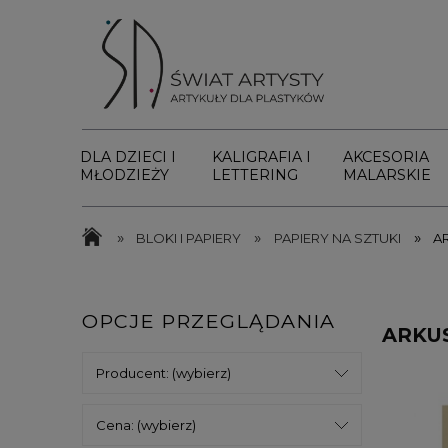
DLA DZIECI I
KALIGRAFIA I
AKCESORIA
MŁODZIEŻY
LETTERING
MALARSKIE
»
»
»
BLOKI I PAPIERY
PAPIERY NA SZTUKI
A
OPCJE PRZEGLĄDANIA
ARKUS
Producent: (wybierz)
Cena: (wybierz)