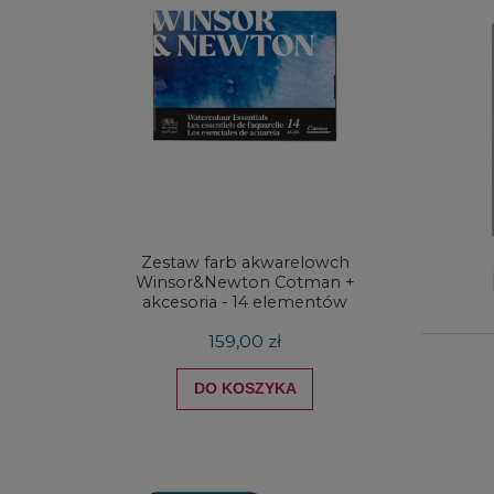
Zestaw farb akwarelowch
Zestaw 
Winsor&Newton Cotman +
& Ne
akcesoria - 14 elementów
Proces
159,00 zł
DO KOSZYKA