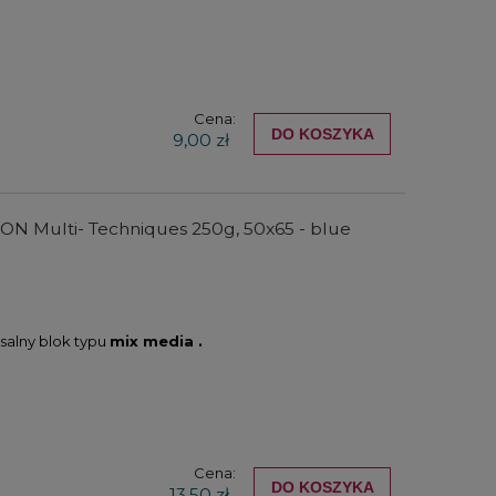
Cena:
DO KOSZYKA
9,00 zł
t ON Multi- Techniques 250g, 50x65 - blue
salny blok typu
mix media .
Cena:
DO KOSZYKA
13,50 zł