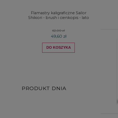
Flamastry kaligraficzne Sailor
Kredki
Shikiori - brush i cienkopis - lato
DRAW
koloró
62,00 zł
49,60 zł
DO KOSZYKA
PRODUKT DNIA