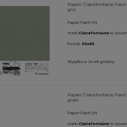
Papier Clairefontaine Pain
gris
Papier
Paint'ON
marki
Clairefontaine
to uniwer
format:
50x65
Wysyłka w:
24-48 godziny
farb akrylowych Winsor
Zestaw farb akrylowych Winso
wton Galeria Acrylic
& Newton Galeria Acrylic Metalli
s Colours Set 5x60ml
Colours Set 5x60ml
104,00 zł
107,00 zł
Papier Clairefontaine Pain
grain
DO KOSZYKA
DO KOSZYKA
Papier
Paint'ON
marki
Clairefontaine
to uniwer