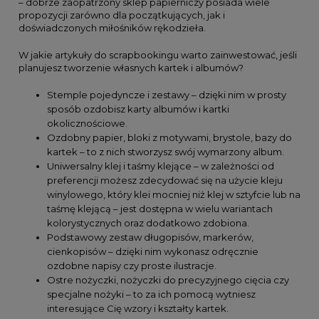
– dobrze zaopatrzony sklep papierniczy posiada wiele
propozycji zarówno dla początkujących, jak i
doświadczonych miłośników rękodzieła.
W jakie artykuły do scrapbookingu warto zainwestować, jeśli
planujesz tworzenie własnych kartek i albumów?
Stemple pojedyncze i zestawy – dzięki nim w prosty
sposób ozdobisz karty albumów i kartki
okolicznościowe.
Ozdobny papier, bloki z motywami, brystole, bazy do
kartek – to z nich stworzysz swój wymarzony album.
Uniwersalny klej i taśmy klejące – w zależności od
preferencji możesz zdecydować się na użycie kleju
winylowego, który klei mocniej niż klej w sztyfcie lub na
taśmę klejącą – jest dostępna w wielu wariantach
kolorystycznych oraz dodatkowo zdobiona.
Podstawowy zestaw długopisów, markerów,
cienkopisów – dzięki nim wykonasz odręcznie
ozdobne napisy czy proste ilustracje.
Ostre nożyczki, nożyczki do precyzyjnego cięcia czy
specjalne nożyki – to za ich pomocą wytniesz
interesujące Cię wzory i kształty kartek.