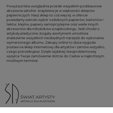
Powyższa lista uwzględnia przede wszystkim podstawowe
akcesoria szkolne: znajdziesz je w większości sklepów
papierniczych. Nasz sklep to coś więcej: w ofercie
posiadamy szeroki wybór ozdobnych papierów, kartonów i
tektur, klejów, papiery samoprzylepne oraz wiele innych
akcesoriów dla miłośników scrapbookingu. Jeśli chodzi o
artykuły plastyczne, bogaty asortyment umożliwia
znalezienie wszystkich niezbędnych narzędzi do wykonania
wymarzonego albumu. Zakupy online to duża wygoda:
postaw na sklep internetowy dla artystów i zamów wszystko,
czego potrzebujesz. Dzięki szybkiej i bezproblemowej
wysyłce Twoje zamówienie dotrze do Ciebie w najkrótszym
możliwym terminie.
ul. Skotnicka 175, 30-394 Kraków