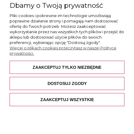
Dbamy o Twoją prywatność
Więcej informacji
Pliki cookies i pokrewne im technologie umożliwiają
poprawne działanie strony i pomagają nam dostosować
ofertę do Twoich potrzeb. Możesz zaakceptować
wykorzystanie przez nas wszystkich tych plików i przejść do
sklepu lub dostosować użycie plików do swoich
preferencji, wybierając opcję "Dostosuj zgody".
Płatność i dostawa
Więcej o plikach cookies przeczytasz w naszej Polityce
prywatności.
Pomoc
ZAAKCEPTUJ TYLKO NIEZBĘDNE
O nas
DOSTOSUJ ZGODY
ZAAKCEPTUJ WSZYSTKIE
POKAŻ PEŁNĄ WERSJĘ STRONY
Sklep internetowy Shoper.pl