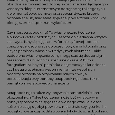
obejdzie się również bez dobrej jakości medium łączącego -
w naszym sklepie internetowym dostępne są różnego typu
kleje montażowe, werniksy oraz specjalistyczne lakiery,
pozwalające uzyskać efekt spękanej powierzchni. Produkty
oferują szerokie spektrum wykończeń.
Czym jest scrapbooking? To własnoręczne tworzenie
albumów i kartek ozdobnych. Jeszcze do niedawna wszyscy
zachwycaliśmy się zdjęciami w formie cyfrowej; obecnie
coraz więcej osób wraca do przechowywania fotografii oraz
innych pamiątek właśnie w tradycyjnych albumach. Takie
ozdobione własnoręcznie tomy mogą stać się doskonałym
prezentem dla bliskich na specjalne okazje. Album z
fotografiami ślubnymi, pamiątka z najmłodszych lat dziecka
czy księga wypełniona wspomnieniami ze wspólnych
podróży pozwolą na przywołanie miłych chwil, a
personalizacja przy pomocy scrapbookingu doda takim
pamiątkom wyjątkowego charakteru.
Scrapbooking to także wykonywanie samodzielnie kartek
okazjonalnych. Takie tworzenie może być wyjątkowym
hobby i sposobem na spędzanie wolnego czasu dla osób,
które nie czują się zbyt pewnie w malarstwie czy rysunku. Na
początku wystarczą podstawowe artykuły do scrapbookingu