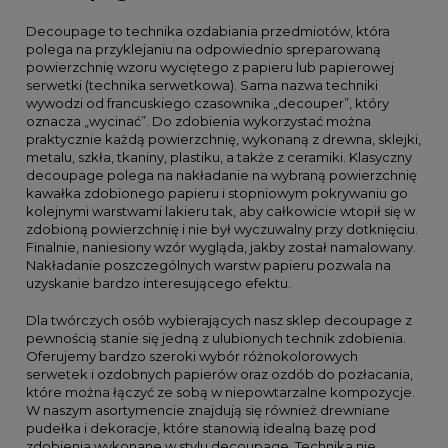
Decoupage to technika ozdabiania przedmiotów, która
polega na przyklejaniu na odpowiednio spreparowaną
powierzchnię wzoru wyciętego z papieru lub papierowej
serwetki (technika serwetkowa). Sama nazwa techniki
wywodzi od francuskiego czasownika „decouper”, który
oznacza „wycinać”. Do zdobienia wykorzystać można
praktycznie każdą powierzchnię, wykonaną z drewna, sklejki,
metalu, szkła, tkaniny, plastiku, a także z ceramiki. Klasyczny
decoupage polega na nakładanie na wybraną powierzchnię
kawałka zdobionego papieru i stopniowym pokrywaniu go
kolejnymi warstwami lakieru tak, aby całkowicie wtopił się w
zdobioną powierzchnię i nie był wyczuwalny przy dotknięciu.
Finalnie, naniesiony wzór wygląda, jakby został namalowany.
Nakładanie poszczególnych warstw papieru pozwala na
uzyskanie bardzo interesującego efektu.
Dla twórczych osób wybierających nasz sklep decoupage z
pewnością stanie się jedną z ulubionych technik zdobienia.
Oferujemy bardzo szeroki wybór różnokolorowych
serwetek i ozdobnych papierów oraz ozdób do pozłacania,
które można łączyć ze sobą w niepowtarzalne kompozycje.
W naszym asortymencie znajdują się również drewniane
pudełka i dekoracje, które stanowią idealną bazę pod
zdobienia wykonane w stylu decoupage. Technika nie