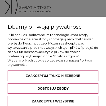
ul. Skotnicka 175, 30-394 Kraków
Dbamy o Twoją prywatność
Więcej informacji
Pliki cookies i pokrewne im technologie umożliwiają
poprawne działanie strony i pomagają nam dostosować
ofertę do Twoich potrzeb. Możesz zaakceptować
wykorzystanie przez nas wszystkich tych plików i przejść do
sklepu lub dostosować użycie plików do swoich
preferencji, wybierając opcję "Dostosuj zgody".
Płatność i dostawa
Więcej o plikach cookies przeczytasz w naszej Polityce
prywatności.
Pomoc
ZAAKCEPTUJ TYLKO NIEZBĘDNE
O nas
DOSTOSUJ ZGODY
ZAAKCEPTUJ WSZYSTKIE