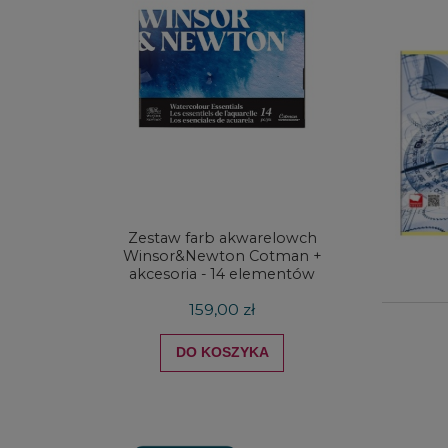
Zestaw farb akwarelowch
Zestaw 
Winsor&Newton Cotman +
& Ne
akcesoria - 14 elementów
Proces
159,00 zł
DO KOSZYKA