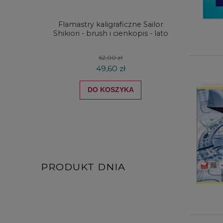
Flamastry kaligraficzne Sailor
Farby 
Shikiori - brush i cienkopis - lato
Derwent 
62,00 zł
49,60 zł
DO KOSZYKA
PRODUKT DNIA