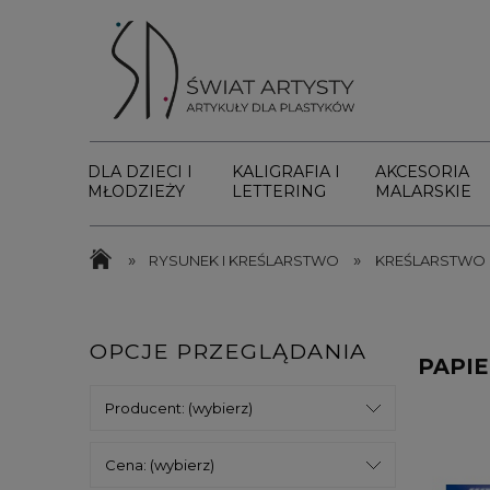
DLA DZIECI I
KALIGRAFIA I
AKCESORIA
MŁODZIEŻY
LETTERING
MALARSKIE
»
»
RYSUNEK I KREŚLARSTWO
KREŚLARSTWO
OPCJE PRZEGLĄDANIA
PAPI
Producent: (wybierz)
Cena: (wybierz)