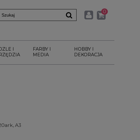
0
DZLE I
FARBY I
HOBBY I
RZĘDZIA
MEDIA
DEKORACJA
20ark, A3