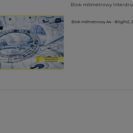
Blok milimetrowy Interdruk
Blok milimetrowy A4 - 80g/m2, 
farb akrylowych Winsor
Zestaw farb akrylowych Winso
wton Galeria Acrylic
& Newton Galeria Acrylic Metalli
s Colours Set 5x60ml
Colours Set 5x60ml
104,00 zł
107,00 zł
DO KOSZYKA
DO KOSZYKA