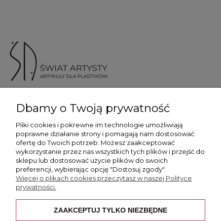
ul. Skotnicka 175, 30-394 Kraków
Dbamy o Twoją prywatność
Więcej informacji
Pliki cookies i pokrewne im technologie umożliwiają
poprawne działanie strony i pomagają nam dostosować
ofertę do Twoich potrzeb. Możesz zaakceptować
wykorzystanie przez nas wszystkich tych plików i przejść do
sklepu lub dostosować użycie plików do swoich
preferencji, wybierając opcję "Dostosuj zgody".
Płatność i dostawa
Więcej o plikach cookies przeczytasz w naszej Polityce
prywatności.
Pomoc
ZAAKCEPTUJ TYLKO NIEZBĘDNE