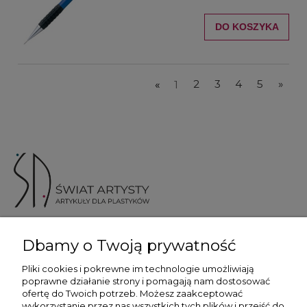
DO KOSZYKA
«
1
2
3
4
5
»
ul. Skotnicka 175, 30-394 Kraków
Dbamy o Twoją prywatność
Więcej informacji
Pliki cookies i pokrewne im technologie umożliwiają
poprawne działanie strony i pomagają nam dostosować
ofertę do Twoich potrzeb. Możesz zaakceptować
wykorzystanie przez nas wszystkich tych plików i przejść do