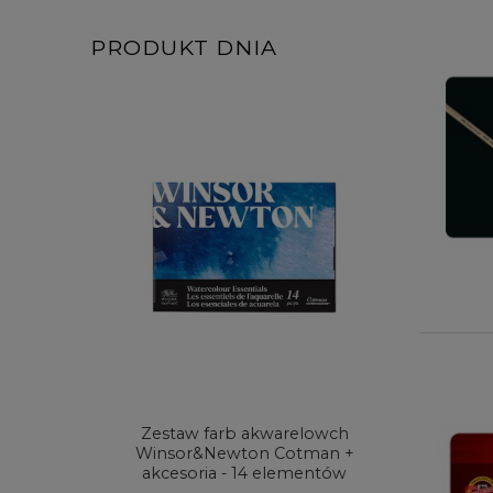
PRODUKT DNIA
Zestaw farb akwarelowch
Zestaw 
Winsor&Newton Cotman +
& Ne
akcesoria - 14 elementów
Proces