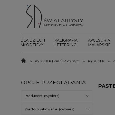
DLA DZIECI I
KALIGRAFIA I
AKCESORIA
MŁODZIEŻY
LETTERING
MALARSKIE
»
»
»
RYSUNEK I KREŚLARSTWO
RYSUNEK
K
OPCJE PRZEGLĄDANIA
PAST
Producent: (wybierz)
Kredki opakowanie: (wybierz)