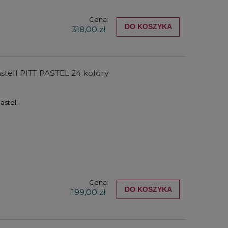
Cena:
DO KOSZYKA
318,00 zł
stell PITT PASTEL 24 kolory
astell
Zestaw pędzli syntetycznych
Skalówka do r
-
Zieler Premium Mix Media - 5
szt.
44,00 zł
51,0
33,00 zł
38,2
DO KOSZYKA
DO KO
Cena:
DO KOSZYKA
199,00 zł