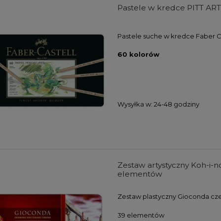
Pastele w kredce PITT ART
Pastele suche w kredce Faber C
60 kolorów
Wysyłka w:
24-48 godziny
Zestaw artystyczny Koh-i-
elementów
farb akrylowych Winsor
Zestaw farb akrylowych Winso
Zestaw plastyczny Gioconda cze
wton Galeria Acrylic
& Newton Galeria Acrylic Metalli
s Colours Set 5x60ml
Colours Set 5x60ml
39 elementów