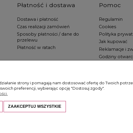
Płatność i dostawa
Pomoc
Dostawa i płatność
Regulamin
Czas realizacji zamówień
Cookies
Sposoby płatności / dane do
Polityka prywat
przelewu
Jak kupować
Płatność w ratach
Reklamacje i zw
Godziny otwarc
 działanie strony i pomagają nam dostosować ofertę do Twoich potr
 swoich preferencji, wybierając opcję "Dostosuj zgody".
ści.
ZAAKCEPTUJ WSZYSTKIE
hronione są prawem autorskim. Kopiowanie i wykorzystywanie ich bez z