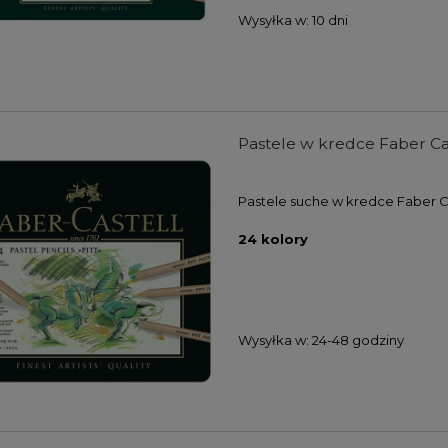
Wysyłka w:
10 dni
Pastele w kredce Faber Ca
Pastele suche w kredce Faber C
 artystyczny Derwent
Zestaw pędzli syntetycznych
int Mixed Media Set - 19
płaskich Lineo, krótkie trzonki 
24 kolory
elementów
3 szt.
212,00 zł
38,00 zł
159,00 zł
30,40 zł
DO KOSZYKA
DO KOSZYKA
Wysyłka w:
24-48 godziny