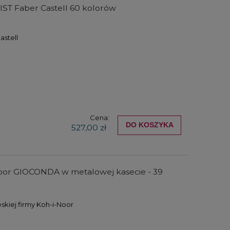
IST Faber Castell 60 kolorów
astell
Cena:
DO KOSZYKA
527,00 zł
noor GIOCONDA w metalowej kasecie - 39
r
Zestaw farb akrylowych Winsor
Zestaw farb ak
skiej firmy Koh-i-Noor
c
& Newton Galeria Acrylic Pastel
& Newton Gal
Colours Set 5x60ml
Essentials + 
elem