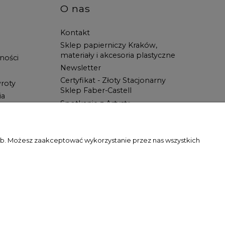
O nas
Kontakt
Sklep papierniczy Kraków,
materiały i akcesoria plastyczne
ności
Newsletter
Certyfikat - Złoty Stacjonarny
roty
Sklep Faber-Castell
ia
Spotkanie z Artystą
Blog
Wszystko dla ucznia w Świat
Artysty!
zeb. Możesz zaakceptować wykorzystanie przez nas wszystkich
gody właściciela witryny jest zabronione.