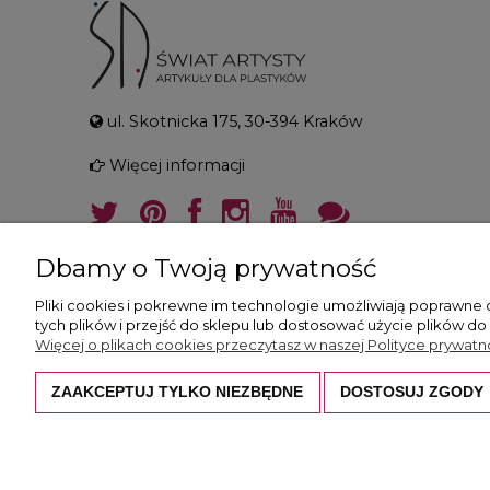
ul. Skotnicka 175, 30-394 Kraków
Więcej informacji
Dbamy o Twoją prywatność
Pliki cookies i pokrewne im technologie umożliwiają poprawne
tych plików i przejść do sklepu lub dostosować użycie plików do
Więcej o plikach cookies przeczytasz w naszej Polityce prywatno
ZAAKCEPTUJ TYLKO NIEZBĘDNE
DOSTOSUJ ZGODY
Wszystkie prezentowane zdjęcia i opisy c