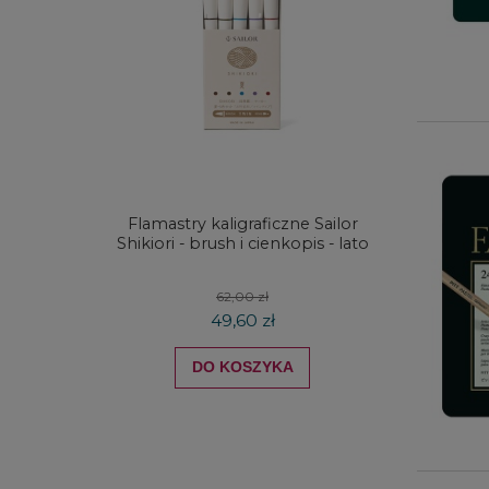
Flamastry kaligraficzne Sailor
Zestaw
Shikiori - brush i cienkopis - lato
Graphit
62,00 zł
49,60 zł
DO KOSZYKA