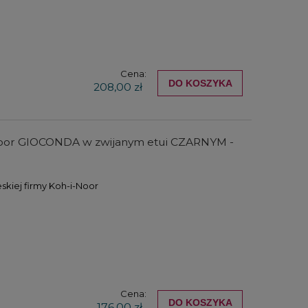
104,00 zł
150,
DO KOSZYKA
DO KO
Cena:
DO KOSZYKA
208,00 zł
-noor GIOCONDA w zwijanym etui CZARNYM -
skiej firmy Koh-i-Noor
Cena:
DO KOSZYKA
176,00 zł