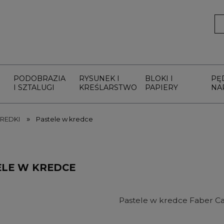
PODOBRAZIA
RYSUNEK I
BLOKI I
PĘ
I SZTALUGI
KREŚLARSTWO
PAPIERY
NA
»
REDKI
Pastele w kredce
ELE W KREDCE
Pastele w kredce Faber Ca