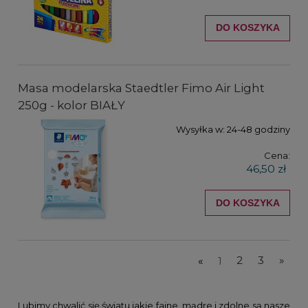
DO KOSZYKA
Masa modelarska Staedtler Fimo Air Light
250g - kolor BIAŁY
Wysyłka w:
24-48 godziny
Cena:
46,50 zł
DO KOSZYKA
«
1
2
3
»
Lubimy chwalić się światu jakie fajne, mądre i zdolne są nasze