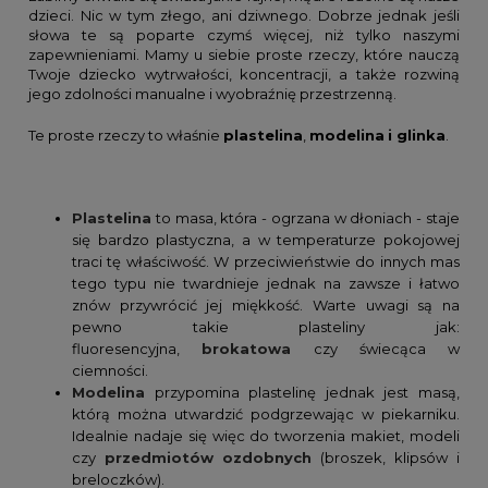
dzieci. Nic w tym złego, ani dziwnego. Dobrze jednak jeśli
słowa te są poparte czymś więcej, niż tylko naszymi
zapewnieniami. Mamy u siebie proste rzeczy, które nauczą
Twoje dziecko wytrwałości, koncentracji, a także rozwiną
jego zdolności manualne i wyobraźnię przestrzenną.
Te proste rzeczy to właśnie
plastelina
,
modelina
i glinka
.
Plastelina
to masa, która - ogrzana w dłoniach - staje
się bardzo plastyczna, a w temperaturze pokojowej
traci tę właściwość. W przeciwieństwie do innych mas
tego typu nie twardnieje jednak na zawsze i łatwo
znów przywrócić jej miękkość. Warte uwagi są na
pewno takie plasteliny jak:
fluoresencyjna,
brokatowa
czy świecąca w
ciemności.
Modelina
przypomina plastelinę jednak jest masą,
którą można utwardzić podgrzewając w piekarniku.
Idealnie nadaje się więc do tworzenia makiet, modeli
czy
przedmiotów
ozdobnych
(broszek, klipsów i
breloczków).