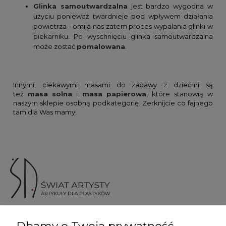
Glinka samoutwardzalna
jest bardzo wygodna w
użyciu ponieważ twardnieje pod wpływem działania
powietrza - omija nas zatem proces wypalania glinki w
piekarniku. Po wyschnięciu glinka samoutwardzalna
może zostać
pomalowana
.
Innymi, ciekawymi masami do zabawy z dziećmi są
też
masa
solna
i
masa
papierowa
, które stanowią w
naszym sklepie osobną podkategorię. Zerknijcie co fajnego
tam dla Was mamy!
ul. Skotnicka 175, 30-394 Kraków