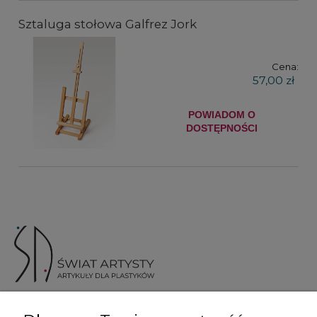
Sztaluga stołowa Galfrez Jork
Cena:
57,00 zł
POWIADOM O
DOSTĘPNOŚCI
ul. Skotnicka 175, 30-394 Kraków