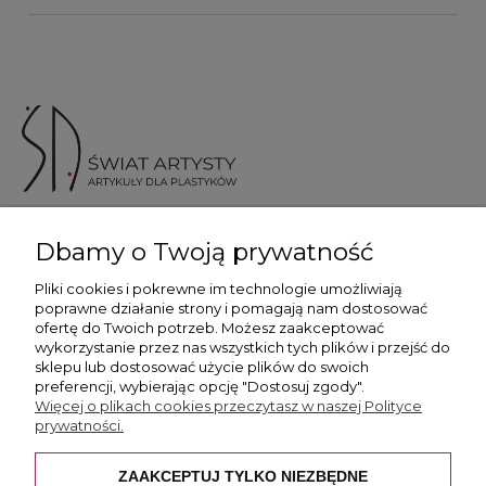
ul. Skotnicka 175, 30-394 Kraków
Dbamy o Twoją prywatność
Więcej informacji
Pliki cookies i pokrewne im technologie umożliwiają
poprawne działanie strony i pomagają nam dostosować
ofertę do Twoich potrzeb. Możesz zaakceptować
wykorzystanie przez nas wszystkich tych plików i przejść do
sklepu lub dostosować użycie plików do swoich
preferencji, wybierając opcję "Dostosuj zgody".
Płatność i dostawa
Więcej o plikach cookies przeczytasz w naszej Polityce
prywatności.
Pomoc
ZAAKCEPTUJ TYLKO NIEZBĘDNE