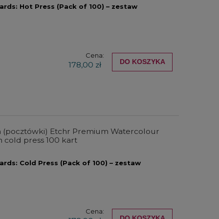
rds: Hot Press (Pack of 100) – zestaw
Cena:
DO KOSZYKA
178,00 zł
 (pocztówki) Etchr Premium Watercolour
m cold press 100 kart
ds: Cold Press (Pack of 100) – zestaw
Cena:
DO KOSZYKA