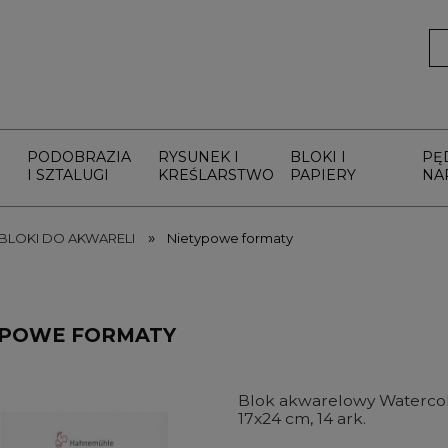
PODOBRAZIA
RYSUNEK I
BLOKI I
PĘ
I SZTALUGI
KREŚLARSTWO
PAPIERY
NA
»
BLOKI DO AKWARELI
Nietypowe formaty
YPOWE FORMATY
Blok akwarelowy Watercol
17x24 cm, 14 ark.