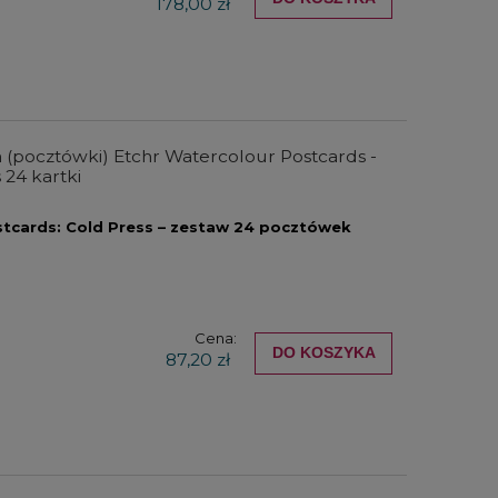
178,00 zł
(pocztówki) Etchr Watercolour Postcards -
 24 kartki
tcards: Cold Press – zestaw 24 pocztówek
Cena:
DO KOSZYKA
87,20 zł