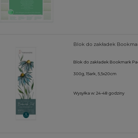
 pędzli syntetycznych
Skalówka do rysunku Derwent
 Premium Mix Media - 5
szt.
44,00 zł
51,00 zł
33,00 zł
38,25 zł
Blok do zakładek Bookmar
DO KOSZYKA
DO KOSZYKA
Blok do zakładek Bookmark P
300g, 15ark, 5,5x20cm
Wysyłka w:
24-48 godziny