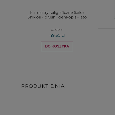
Flamastry kaligraficzne Sailor
Zestaw
Shikiori - brush i cienkopis - lato
Zieler
62,00 zł
49,60 zł
DO KOSZYKA
PRODUKT DNIA