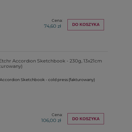
Cena:
DO KOSZYKA
74,60 zł
Etchr Accordion Sketchbook - 230g, 13x21cm
kturowany)
Accordion Sketchbook - cold press (fakturowany)
Cena:
DO KOSZYKA
106,00 zł