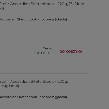
Etchr Accordion Sketchbook - 220g, 13x21cm
ki)
Accordion Sketchbook - hot press (gładki)
Cena:
DO KOSZYKA
106,00 zł
r
Zestaw farb akrylowych Winsor
Zestaw farb ak
c
& Newton Galeria Acrylic Pastel
& Newton Gal
Colours Set 5x60ml
Essentials + 
elem
104,00 zł
150,
Etchr Accordion Sketchbook - 220g,
ss (gładki)
DO KOSZYKA
DO KO
Accordion Sketchbook - hot press (gładki)