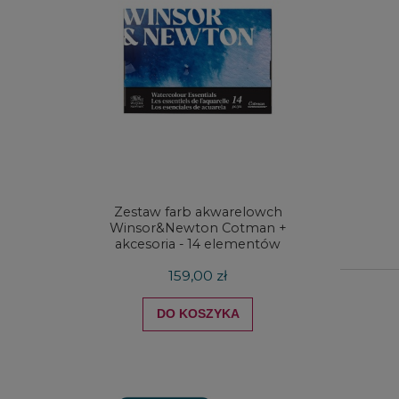
Zestaw farb akwarelowch
Zestaw 
Winsor&Newton Cotman +
& Ne
akcesoria - 14 elementów
Proces
159,00 zł
DO KOSZYKA