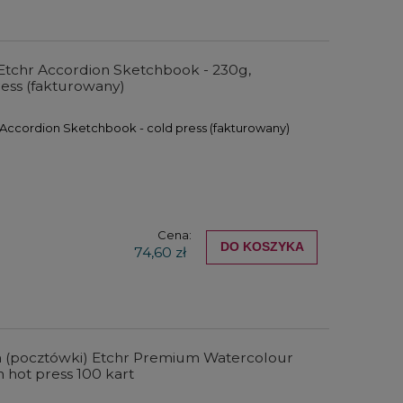
Etchr Accordion Sketchbook - 230g,
ress (fakturowany)
Accordion Sketchbook - cold press (fakturowany)
Cena:
DO KOSZYKA
74,60 zł
 (pocztówki) Etchr Premium Watercolour
m hot press 100 kart