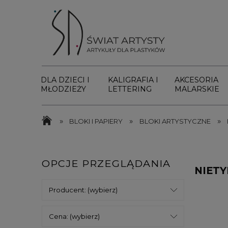
DLA DZIECI I
KALIGRAFIA I
AKCESORIA
MŁODZIEŻY
LETTERING
MALARSKIE
»
»
»
BLOKI I PAPIERY
BLOKI ARTYSTYCZNE
OPCJE PRZEGLĄDANIA
NIET
Producent: (wybierz)
Cena: (wybierz)