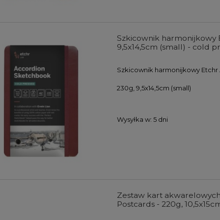
Szkicownik harmonijkowy 
9,5x14,5cm (small) - cold p
Szkicownik harmonijkowy Etchr 
230g, 9,5x14,5cm (small)
Wysyłka w:
5 dni
Zestaw kart akwarelowych
Postcards - 220g, 10,5x15c