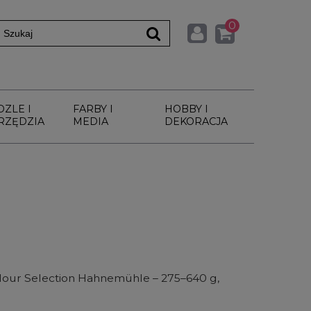
0
DZLE I
FARBY I
HOBBY I
RZĘDZIA
MEDIA
DEKORACJA
our Selection Hahnemühle – 275–640 g,