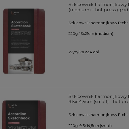
Szkicownik harmonijkowy 
(medium) - hot press (gład
Szkicownik harmonijkowy Etchr 
220g, 13x21cm (medium)
Wysyłka w:
4 dni
farb akrylowych Winsor
Zestaw farb akrylowych Winso
wton Galeria Acrylic
& Newton Galeria Acrylic Metalli
s Colours Set 5x60ml
Colours Set 5x60ml
104,00 zł
107,00 zł
Szkicownik harmonijkowy 
9,5x14,5cm (small) - hot pre
DO KOSZYKA
DO KOSZYKA
Szkicownik harmonijkowy Etchr 
220g, 9,5x14,5cm (small)