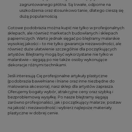
zagruntowanego płótna. Są trwałe, odporne na
uszkodzenia oraz stosunkowo tanie, dlatego cieszą się
dużą popularnością.
Gotowe podobrazia można kupić nie tylko w profesjonalnych
sklepach, ale również marketach budowlanych i sklepach
papierniczych. Warto jednak sięgać po blejtramy malarskie
wysokiej jakości – to nie tylko gwarancja niezawodności, ale
również duże ułatwienie szczególnie dla początkujących
artystów. Blejtramy mogą być wykorzystane nie tylko w
malarstwie – sięgają po nie także osoby wykonujące
dekoracje różnymi technikami.
Jeśli interesują Cię profesjonalne artykuły plastyczne
(podobrazia bawełniane i lniane oraz inne niezbędne do
malowania akcesoria), nasz sklep dla artystów zaprasza.
Oferujemy bogaty wybór, atrakcyjne ceny oraz szybką i
bezproblemową wysyłkę. Po nasze blejtramy sięgają
zarówno profesjonaliści, jak i początkujący malarze; postaw
na jakość i niezawodność i wybierz najlepsze materiały
plastyczne w dobrej cenie.