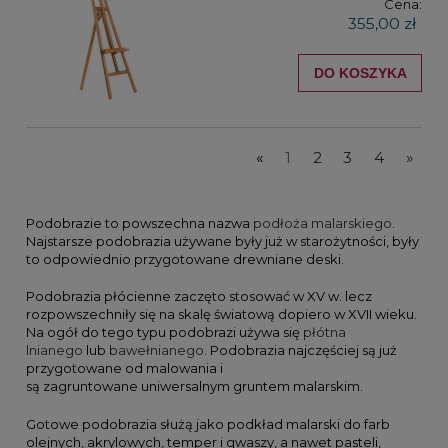
Cena:
355,00 zł
DO KOSZYKA
«
1
2
3
4
»
Podobrazie to powszechna nazwa
podłoża malarskiego
.
Najstarsze podobrazia używane były już w starożytności, były
to odpowiednio przygotowane drewniane deski.
Podobrazia płócienne zaczęto stosować w XV w. lecz
rozpowszechniły się na skalę światową dopiero w XVII wieku.
Na ogół do tego typu podobrazi używa się
płótna
lnianego
lub
bawełnianego
. Podobrazia najczęściej są już
przygotowane od malowania i
są zagruntowane uniwersalnym gruntem malarskim.
Gotowe podobrazia służą jako podkład malarski do farb
olejnych, akrylowych, temper i gwaszy, a nawet pasteli,