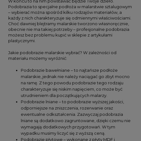
W końcu to na nim powstawać będzie Twoje dzieło.
Podobrazia to specjalne podłoża w malarstwie sztalugowym
– wybierać można spośród kilku rodzajów materiałów, a
każdy z nich charakteryzuje się odmiennymi właściwościami.
Choć dawniej blejtramy malarskie tworzono własnoręcznie,
obecnie nie ma takiej potrzeby – profesjonalne podobrazia
możesz bez problemu kupić w sklepie z artykułami
plastycznymi.
Jakie podobrazie malarskie wybrać? W zależności od
materiału możemy wyróżnić:
Podobrazie bawełniane – to najtańsze podłoże
malarskie, jednak nie należy naciągać go zbyt mocno
na ramę. Z tego powodu podobrazie tego rodzaju
charakteryzuje się niskim napięciem, co może być
utrudnieniem dla początkujących malarzy.
Podobrazie lniane – to podobrazie wyższej jakości,
odporniejsze na zniszczenia, rozerwanie oraz
ewentualne odkształcenia. Zazwyczaj podobrazia
lniane są dodatkowo zagruntowane, dzięki czemu nie
wymagają dodatkowych przygotowań. W tym
wypadku musimy liczyć się z wyższą ceną.
Podobrazie płytowe – wykonane z płyty MDF i