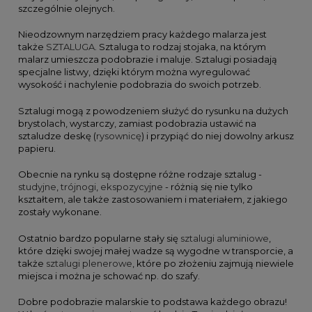
szczególnie olejnych.
Nieodzownym narzędziem pracy każdego malarza jest
także
SZTALUGA
. Sztaluga to rodzaj stojaka, na którym
malarz umieszcza podobrazie i maluje. Sztalugi posiadają
specjalne listwy, dzięki którym można wyregulować
wysokość i nachylenie podobrazia do swoich potrzeb.
Sztalugi mogą z powodzeniem służyć do rysunku na dużych
brystolach, wystarczy, zamiast podobrazia ustawić na
sztaludze deskę (
rysownicę
) i przypiąć do niej dowolny arkusz
papieru.
Obecnie na rynku są dostępne różne rodzaje sztalug -
studyjne
,
trójnogi
,
ekspozycyjne
- różnią się nie tylko
kształtem, ale także zastosowaniem i materiałem, z jakiego
zostały wykonane.
Ostatnio bardzo popularne stały się
sztalugi aluminiowe
,
które dzięki swojej małej wadze są wygodne w transporcie, a
także
sztalugi plenerowe
, które po złożeniu zajmują niewiele
miejsca i można je schować np. do szafy.
Dobre podobrazie malarskie to podstawa każdego obrazu!