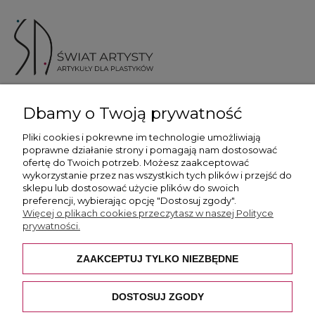
ul. Skotnicka 175, 30-394 Kraków
Dbamy o Twoją prywatność
Więcej informacji
Pliki cookies i pokrewne im technologie umożliwiają
poprawne działanie strony i pomagają nam dostosować
ofertę do Twoich potrzeb. Możesz zaakceptować
wykorzystanie przez nas wszystkich tych plików i przejść do
sklepu lub dostosować użycie plików do swoich
preferencji, wybierając opcję "Dostosuj zgody".
Płatność i dostawa
Więcej o plikach cookies przeczytasz w naszej Polityce
prywatności.
Pomoc
ZAAKCEPTUJ TYLKO NIEZBĘDNE
O nas
DOSTOSUJ ZGODY