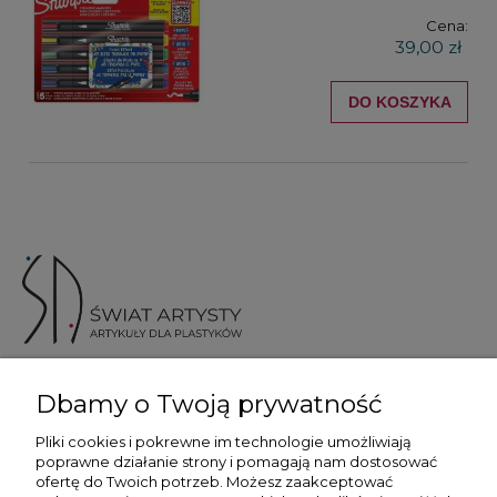
Cena:
39,00 zł
DO KOSZYKA
ul. Skotnicka 175, 30-394 Kraków
Dbamy o Twoją prywatność
Więcej informacji
Pliki cookies i pokrewne im technologie umożliwiają
poprawne działanie strony i pomagają nam dostosować
ofertę do Twoich potrzeb. Możesz zaakceptować