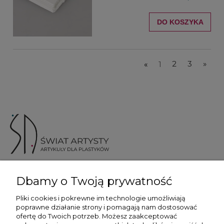
DO KOSZYKA
«
1
2
3
»
ul. Skotnicka 175, 30-394 Kraków
Dbamy o Twoją prywatność
Więcej informacji
Pliki cookies i pokrewne im technologie umożliwiają
poprawne działanie strony i pomagają nam dostosować
ofertę do Twoich potrzeb. Możesz zaakceptować