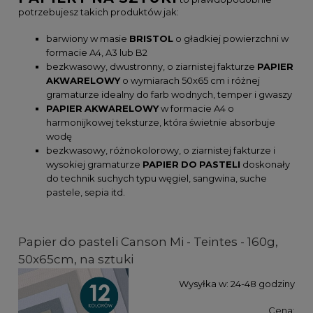
potrzebujesz takich produktów jak:
barwiony w masie
BRISTOL
o gładkiej powierzchni w
formacie A4, A3 lub B2
bezkwasowy, dwustronny, o ziarnistej fakturze
PAPIER
AKWARELOWY
o wymiarach 50x65 cm i różnej
gramaturze idealny do farb wodnych, temper i gwaszy
PAPIER
AKWARELOWY
w formacie A4 o
harmonijkowej teksturze, która świetnie absorbuje
wodę
bezkwasowy, różnokolorowy, o ziarnistej fakturze i
wysokiej gramaturze
PAPIER
DO
PASTELI
doskonały
do technik suchych typu węgiel, sangwina, suche
pastele, sepia itd.
Papier do pasteli Canson Mi - Teintes - 160g,
50x65cm, na sztuki
Wysyłka w:
24-48 godziny
Cena: