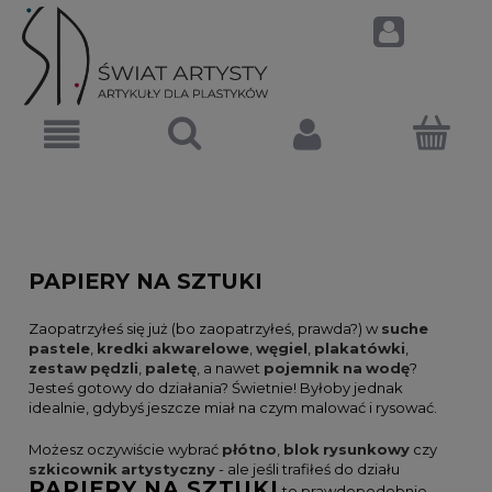
PAPIERY NA SZTUKI
Zaopatrzyłeś się już (bo zaopatrzyłeś, prawda?) w
suche
pastele
,
kredki
akwarelowe
,
węgiel
,
plakatówki
,
zestaw
pędzli
,
paletę
, a nawet
pojemnik
na
wodę
?
Jesteś gotowy do działania? Świetnie! Byłoby jednak
idealnie, gdybyś jeszcze miał na czym malować i rysować.
Możesz oczywiście wybrać
płótno
,
blok
rysunkowy
czy
szkicownik
artystyczny
- ale jeśli trafiłeś do działu
PAPIERY
NA
SZTUKI
to prawdopodobnie