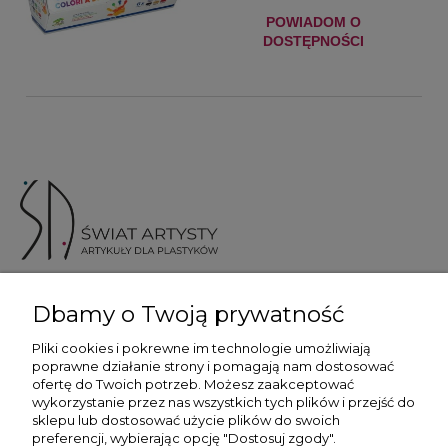
POWIADOM O
DOSTĘPNOŚCI
ul. Skotnicka 175, 30-394 Kraków
Dbamy o Twoją prywatność
Więcej informacji
Pliki cookies i pokrewne im technologie umożliwiają
poprawne działanie strony i pomagają nam dostosować
ofertę do Twoich potrzeb. Możesz zaakceptować
wykorzystanie przez nas wszystkich tych plików i przejść do
sklepu lub dostosować użycie plików do swoich
preferencji, wybierając opcję "Dostosuj zgody".