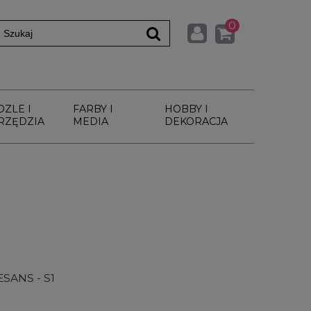
0
DZLE I
FARBY I
HOBBY I
RZĘDZIA
MEDIA
DEKORACJA
SANS - S1