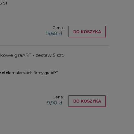
S S1
Cena:
DO KOSZYKA
15,60 zł
ikowe graART - zestaw 5 szt.
helek
malarskich firmy graART
Cena:
DO KOSZYKA
9,90 zł