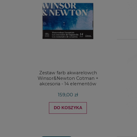
Zestaw farb akwarelowch
Zestaw 
Winsor&Newton Cotman +
& Ne
akcesoria - 14 elementów
Proces
159,00 zł
DO KOSZYKA