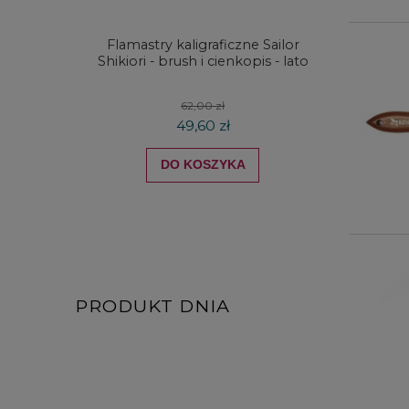
Flamastry kaligraficzne Sailor
Kredki
Shikiori - brush i cienkopis - lato
DRAW
koloró
62,00 zł
49,60 zł
DO KOSZYKA
PRODUKT DNIA