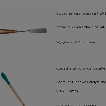
 Koh-i-noor Polycolor
Farby akwarelowe w kostkach
Szpachelka malarska RENE
ING GREY LINE - 12
Derwent Inktense Paint Pan Se
w w metalowej kasecie
#01 - 12 kolorów
Szpachelka malarska RENESANS
59,00 zł
133,00 zł
47,20 zł
99,75 zł
Wysyłka w:
24-48 godziny
DO KOSZYKA
DO KOSZYKA
Łopatka silikonowa Cataly
Łopatka silikonowa Catalyst Bla
B-02 - 15mm
Wysyłka w:
24-48 godziny