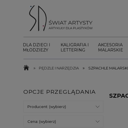
DLA DZIECI I
KALIGRAFIA I
AKCESORIA
MŁODZIEŻY
LETTERING
MALARSKIE
»
»
PĘDZLE I NARZĘDZIA
SZPACHLE MALARSK
OPCJE PRZEGLĄDANIA
SZPA
Producent: (wybierz)
Cena: (wybierz)