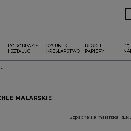
PODOBRAZIA
RYSUNEK I
BLOKI I
PĘ
I SZTALUGI
KREŚLARSTWO
PAPIERY
NA
IE
CHLE MALARSKIE
Szpachelka malarska RENE