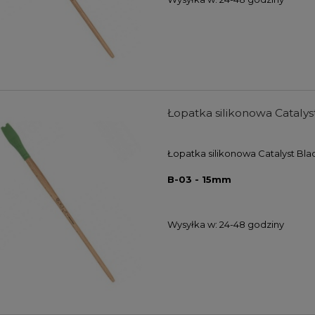
Łopatka silikonowa Cataly
Łopatka silikonowa Catalyst Bla
farb akrylowych Winsor
Zestaw farb akrylowych Winso
wton Galeria Acrylic
& Newton Galeria Acrylic Metalli
B-03 - 15mm
s Colours Set 5x60ml
Colours Set 5x60ml
104,00 zł
107,00 zł
Wysyłka w:
24-48 godziny
DO KOSZYKA
DO KOSZYKA