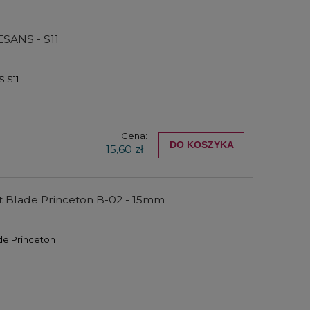
Rozpuszczalnik do tuszu i
Sztyfty 
SANS - S11
t
atramentu Kuretake Drop of
wodorozmywa
Thinner - 20 g
Watersolubl
 S11
67,00 zł
54,0
50,25 zł
40,5
DO KOSZYKA
DO KO
Cena:
DO KOSZYKA
15,60 zł
st Blade Princeton B-02 - 15mm
de Princeton