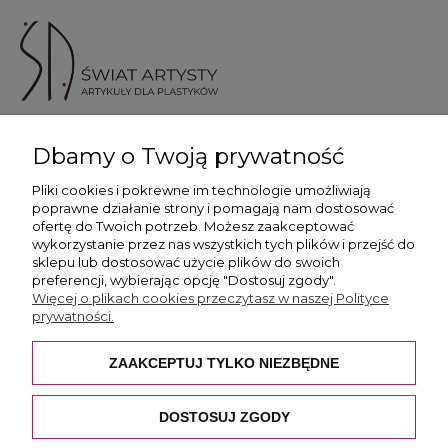
ul. Skotnicka 175, 30-394 Kraków
Dbamy o Twoją prywatność
Więcej informacji
Pliki cookies i pokrewne im technologie umożliwiają
poprawne działanie strony i pomagają nam dostosować
ofertę do Twoich potrzeb. Możesz zaakceptować
wykorzystanie przez nas wszystkich tych plików i przejść do
sklepu lub dostosować użycie plików do swoich
preferencji, wybierając opcję "Dostosuj zgody".
Płatność i dostawa
Więcej o plikach cookies przeczytasz w naszej Polityce
prywatności.
Pomoc
ZAAKCEPTUJ TYLKO NIEZBĘDNE
O nas
DOSTOSUJ ZGODY