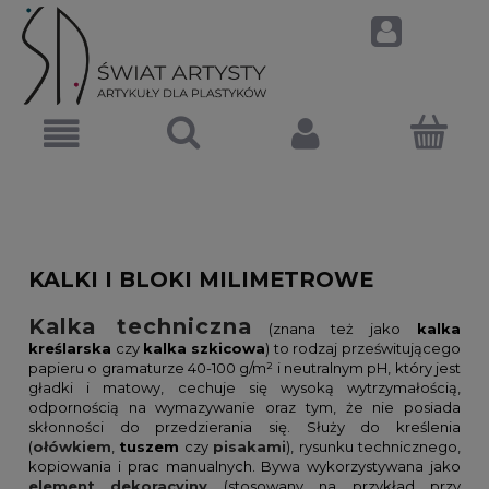
KALKI I BLOKI MILIMETROWE
Kalka techniczna
(znana też jako
kalka
kreślarska
czy
kalka
szkicowa
) to rodzaj prześwitującego
papieru o gramaturze 40-100 g/m² i neutralnym pH, który jest
gładki i matowy, cechuje się wysoką wytrzymałością,
odpornością na wymazywanie oraz tym, że nie posiada
skłonności do przedzierania się. Służy do kreślenia
(
ołówkiem
,
tuszem
czy
pisakami
), rysunku technicznego,
kopiowania i prac manualnych. Bywa wykorzystywana jako
element
dekoracyjny
(stosowany na przykład przy