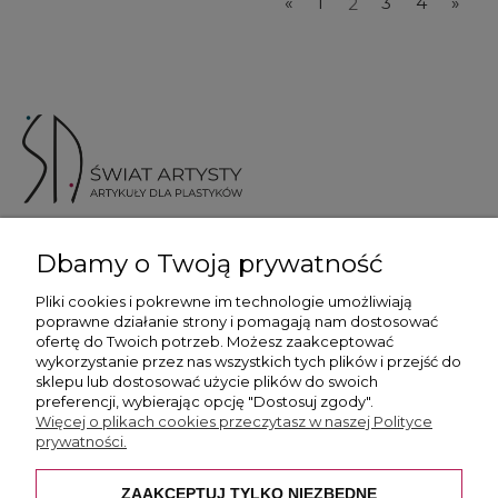
«
1
2
3
4
»
ul. Skotnicka 175, 30-394 Kraków
Dbamy o Twoją prywatność
Więcej informacji
Pliki cookies i pokrewne im technologie umożliwiają
poprawne działanie strony i pomagają nam dostosować
ofertę do Twoich potrzeb. Możesz zaakceptować
wykorzystanie przez nas wszystkich tych plików i przejść do
sklepu lub dostosować użycie plików do swoich
preferencji, wybierając opcję "Dostosuj zgody".
Płatność i dostawa
Więcej o plikach cookies przeczytasz w naszej Polityce
prywatności.
Pomoc
ZAAKCEPTUJ TYLKO NIEZBĘDNE