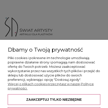
ul. Skotnicka 175, 30-394 Kraków
Dbamy o Twoją prywatność
Więcej informacji
Pliki cookies i pokrewne im technologie umożliwiają
poprawne działanie strony i pomagają nam dostosować
ofertę do Twoich potrzeb. Możesz zaakceptować
wykorzystanie przez nas wszystkich tych plików i przejść do
sklepu lub dostosować użycie plików do swoich
preferencji, wybierając opcję "Dostosuj zgody".
Płatność i dostawa
Więcej o plikach cookies przeczytasz w naszej Polityce
prywatności.
Pomoc
ZAAKCEPTUJ TYLKO NIEZBĘDNE
O nas