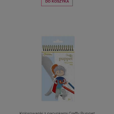
DO KOSZYKA
Kolorowanki z pacynkami Graffy Puppet