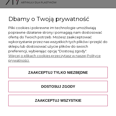
ul. Skotnicka 175, 30-394 Kraków
Dbamy o Twoją prywatność
Więcej informacji
Pliki cookies i pokrewne im technologie umożliwiają
poprawne działanie strony i pomagają nam dostosować
ofertę do Twoich potrzeb. Możesz zaakceptować
wykorzystanie przez nas wszystkich tych plików i przejść do
sklepu lub dostosować użycie plików do swoich
preferencji, wybierając opcję "Dostosuj zgody".
Płatność i dostawa
Więcej o plikach cookies przeczytasz w naszej Polityce
prywatności.
Pomoc
ZAAKCEPTUJ TYLKO NIEZBĘDNE
O nas
DOSTOSUJ ZGODY
ZAAKCEPTUJ WSZYSTKIE