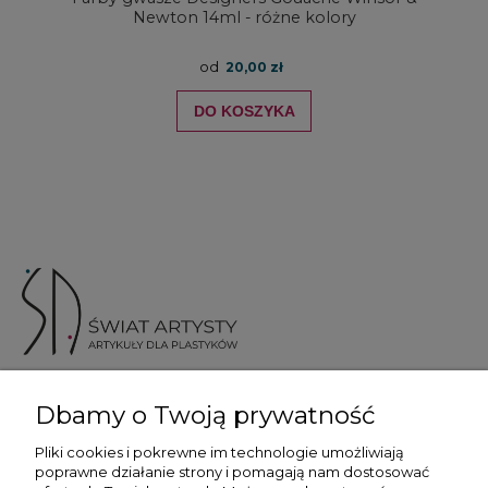
Newton 14ml - różne kolory
od
20,00 zł
DO KOSZYKA
ul. Skotnicka 175, 30-394 Kraków
Dbamy o Twoją prywatność
Więcej informacji
Pliki cookies i pokrewne im technologie umożliwiają
poprawne działanie strony i pomagają nam dostosować