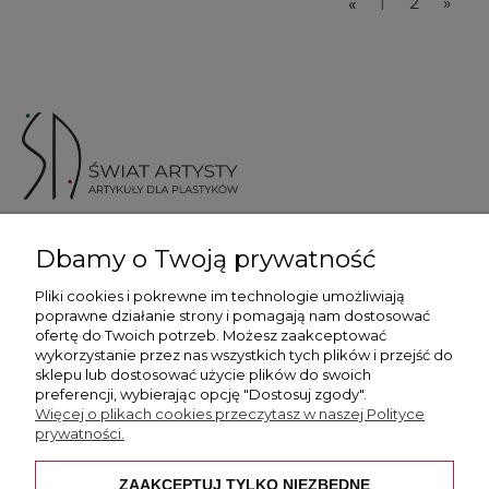
«
1
2
»
ul. Skotnicka 175, 30-394 Kraków
Dbamy o Twoją prywatność
Więcej informacji
Pliki cookies i pokrewne im technologie umożliwiają
poprawne działanie strony i pomagają nam dostosować
ofertę do Twoich potrzeb. Możesz zaakceptować
wykorzystanie przez nas wszystkich tych plików i przejść do
sklepu lub dostosować użycie plików do swoich
preferencji, wybierając opcję "Dostosuj zgody".
Płatność i dostawa
Więcej o plikach cookies przeczytasz w naszej Polityce
prywatności.
Pomoc
ZAAKCEPTUJ TYLKO NIEZBĘDNE