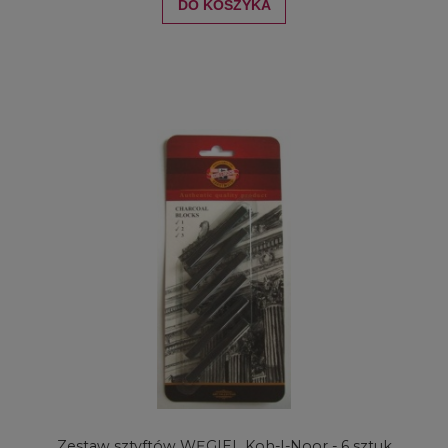
DO KOSZYKA
Zestaw sztyftów WĘGIEL Koh-I-Noor - 6 sztuk