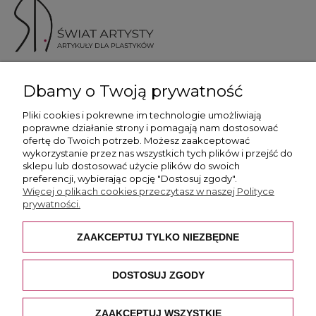
ul. Skotnicka 175, 30-394 Kraków
Dbamy o Twoją prywatność
Więcej informacji
Pliki cookies i pokrewne im technologie umożliwiają
poprawne działanie strony i pomagają nam dostosować
ofertę do Twoich potrzeb. Możesz zaakceptować
wykorzystanie przez nas wszystkich tych plików i przejść do
sklepu lub dostosować użycie plików do swoich
preferencji, wybierając opcję "Dostosuj zgody".
Płatność i dostawa
Więcej o plikach cookies przeczytasz w naszej Polityce
prywatności.
Pomoc
ZAAKCEPTUJ TYLKO NIEZBĘDNE
O nas
DOSTOSUJ ZGODY
ZAAKCEPTUJ WSZYSTKIE