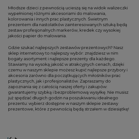
Młodsze dzieci z pewnością ucieszą się na widok walizeczki
wypełnionej różnymi akcesoriami do malowania,
kolorowania i innych prac plastycznych. Świetnym
prezentem dla nastolatków zainteresowanych sztuką będą
zestaw profesjonalnych markerów, kredek czy wysokiej
jakości papier do malowania.
Gdzie szukać najlepszych zestawów prezentowych? Nasz
sklep internetowy to najlepszy wybór: znajdziesz w nim
bogaty asortyment i najlepsze prezenty dla każdego.
Stawiamy na wysoką jakość w atrakcyjnych cenach, dzięki
czemu w naszym sklepie możesz kupić najlepsze przybory i
akcesoria zarówno dla początkujących miłośników prac
plastycznych, jak i profesjonalistów. Zapraszamy do
zapoznania się z całością naszej oferty i zakupów:
gwarantujemy szybką i bezproblemową wysyłkę. Nie musisz
już spędzać długich godzin na poszukiwaniu idealnego
prezentu: wybierz dostępne w naszym sklepie zestawy
prezentowe, które z pewnością będą strzałem w dziesiątkę!