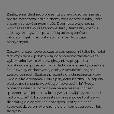
Znalezienie idealnego prezentu wbrew pozorom nie jest
proste, zwłaszcza jeśli nie znamy zbyt dobrze osoby, której
chcemy sprawić przyjemność. Z pomocą przychodzą
wówczas zestawy prezentowe: farby, flamastry, kredki i
zestawy kreatywne z pewnością ucieszą zarówno
młodszych, jak i nieco starszych miłośników zajęć
plastycznych.
Zestawy prezentowe to często coś więcej niż tylko komplet
farb czy kredek; przybory są odpowiednio zapakowane,
wybór kolorów – o wiele większy niż w przypadku
podstawowego zestawu, a dodatkowe elementy sprawiają,
że na twarzy obdarowanej osoby z pewnością zagości
szeroki uśmiech. Szukasz prezentu dla chrześniaka, który
uwielbia kolorowanki? Córka przyjaciół bardzo lubi zajęcia
plastyczne i chętnie wypróbuje nowe techniki? Twoja
pociecha właśnie rozpoczyna naukę pisania i chcesz
sprezentować jej zestaw kreatywny rozwijający zdolności
motoryczne? Kolorowe zestawy prezentowe to strzał w
dziesiątkę dla wszystkich dorosłych, którzy nie chcą
kupować dzieciom w prezencie gier komputerowych lub
słodyczy.