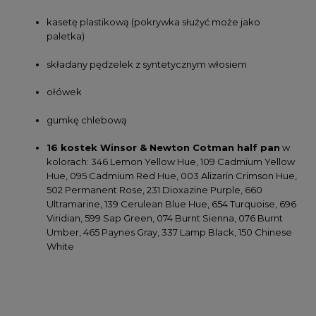
kasetę plastikową (pokrywka służyć może jako
paletka)
składany pędzelek z syntetycznym włosiem
ołówek
gumkę chlebową
16 kostek Winsor & Newton Cotman half pan
w
kolorach: 346 Lemon Yellow Hue, 109 Cadmium Yellow
Hue, 095 Cadmium Red Hue, 003 Alizarin Crimson Hue,
502 Permanent Rose, 231 Dioxazine Purple, 660
Ultramarine, 139 Cerulean Blue Hue, 654 Turquoise, 696
Viridian, 599 Sap Green, 074 Burnt Sienna, 076 Burnt
Umber, 465 Paynes Gray, 337 Lamp Black, 150 Chinese
White