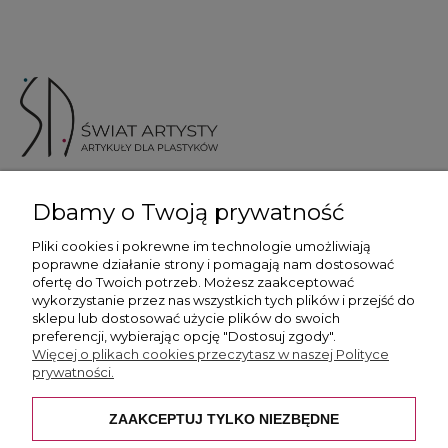
ul. Skotnicka 175, 30-394 Kraków
Dbamy o Twoją prywatność
Więcej informacji
Pliki cookies i pokrewne im technologie umożliwiają
poprawne działanie strony i pomagają nam dostosować
ofertę do Twoich potrzeb. Możesz zaakceptować
wykorzystanie przez nas wszystkich tych plików i przejść do
sklepu lub dostosować użycie plików do swoich
preferencji, wybierając opcję "Dostosuj zgody".
Płatność i dostawa
Więcej o plikach cookies przeczytasz w naszej Polityce
prywatności.
Pomoc
ZAAKCEPTUJ TYLKO NIEZBĘDNE