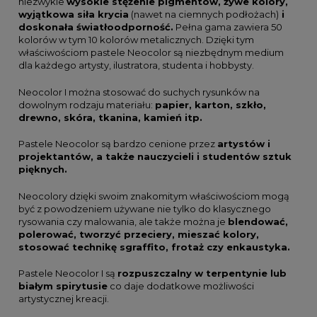
niezwykle
wysokie stężenie pigmentów, żywe kolory,
wyjątkowa siła krycia
(nawet na ciemnych podłożach)
i
doskonała światłoodporność.
Pełna gama zawiera 50
kolorów w tym 10 kolorów metalicznych. Dzięki tym
właściwościom pastele Neocolor są niezbędnym medium
dla każdego artysty, ilustratora, studenta i hobbysty.
Neocolor I można stosować do suchych rysunków na
dowolnym rodzaju materiału:
papier, karton, szkło,
drewno, skóra, tkanina, kamień itp.
Pastele Neocolor są bardzo cenione przez
artystów i
projektantów, a także nauczycieli i studentów sztuk
pięknych.
Neocolory dzięki swoim znakomitym właściwościom mogą
być z powodzeniem używane nie tylko do klasycznego
rysowania czy malowania, ale także można je
blendować,
polerować, tworzyć przeciery, mieszać kolory,
stosować technikę sgraffito, frotaż czy enkaustyka.
Pastele Neocolor I są
rozpuszczalny w terpentynie lub
białym spirytusie
co daje dodatkowe możliwości
artystycznej kreacji.