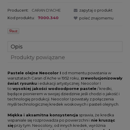
Producent:
CARAN D'ACHE
zapytaj o produkt
Kod produktu:
7000.340
poleć znajomemu
Opis
Produkty powiązane
Pastele olejne Neocolor I
od momentu powstania w
warsztatach Caran d’Ache w 1952 roku,
zrewolucjonizowały
świat rysunku
i edukacji artystycznej. Neocolor I
to
wysokiej jakości wodoodporne pastele
/ kredki,
będące pionierem w swojej dziedzinie jeśli chodzi o jakość i
technologię produkcji. Neocolor I powstały z połączenia
myśli technologicznej kredek woskowych i pasteli olejnych.
Miękka i aksamitna konsystencja
sprawia, że kredka
wspaniale się rozprowadza po powierzchni i
nie krusząc
się
przy tym. Neocolory, od innych kredek, wyróżnia