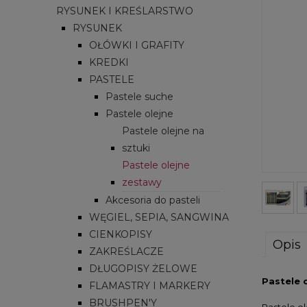
RYSUNEK I KREŚLARSTWO
RYSUNEK
OŁÓWKI I GRAFITY
KREDKI
PASTELE
Pastele suche
Pastele olejne
Pastele olejne na
sztuki
Pastele olejne
zestawy
Akcesoria do pasteli
WĘGIEL, SEPIA, SANGWINA
CIENKOPISY
Opis
ZAKREŚLACZE
DŁUGOPISY ŻELOWE
Pastele 
FLAMASTRY I MARKERY
BRUSHPEN'Y
Pastele o