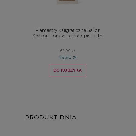
Flamastry kaligraficzne Sailor
Skalów
Shikiori - brush i cienkopis - lato
62,00 zł
49,60 zł
DO KOSZYKA
PRODUKT DNIA