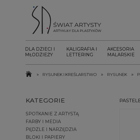
DLA DZIECI I
KALIGRAFIA I
AKCESORIA
MŁODZIEŻY
LETTERING
MALARSKIE
»
»
»
RYSUNEK I KREŚLARSTWO
RYSUNEK
P
KATEGORIE
PASTELE
SPOTKANIE Z ARTYSTĄ
FARBY I MEDIA
PĘDZLE I NARZĘDZIA
BLOKI I PAPIERY