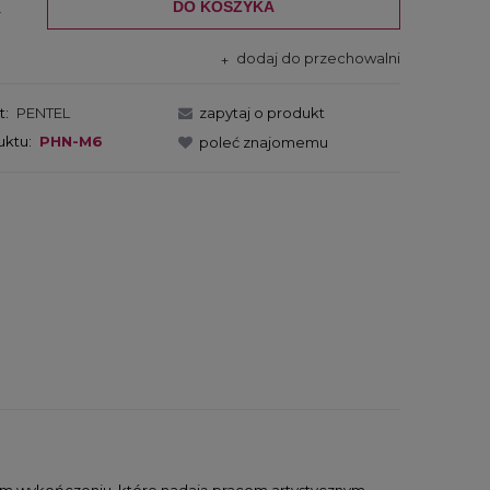
DO KOSZYKA
.
dodaj do przechowalni
t:
PENTEL
zapytaj o produkt
uktu:
PHN-M6
poleć znajomemu
nym wykończeniu, które nadają pracom artystycznym