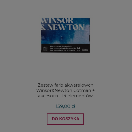
Zestaw farb akwarelowch
Zestaw 
Winsor&Newton Cotman +
& Ne
akcesoria - 14 elementów
Proces
159,00 zł
DO KOSZYKA