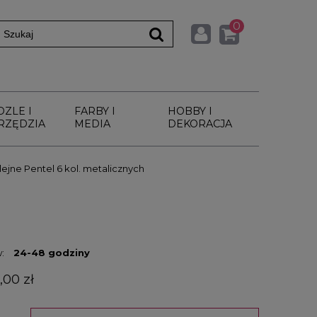
0
DZLE I
FARBY I
HOBBY I
RZĘDZIA
MEDIA
DEKORACJA
lejne Pentel 6 kol. metalicznych
:
24-48 godziny
,00 zł