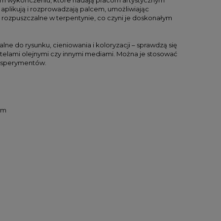
ię aplikują i rozprowadzają palcem, umożliwiając
rozpuszczalne w terpentynie, co czyni je doskonałym
alne do rysunku, cieniowania i koloryzacji – sprawdzą się
telami olejnymi czy innymi mediami. Można je stosować
eksperymentów.
em