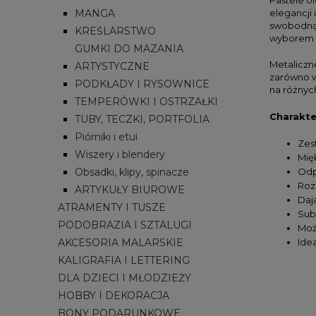
MANGA
elegancji 
swobodną 
KREŚLARSTWO
wyborem d
GUMKI DO MAZANIA
Metaliczne
ARTYSTYCZNE
zarówno w
PODKŁADY I RYSOWNICE
na różnyc
TEMPERÓWKI I OSTRZAŁKI
Charakte
TUBY, TECZKI, PORTFOLIA
Piórniki i etui
Zes
Wiszery i blendery
Mię
Obsadki, klipy, spinacze
Odp
Roz
ARTYKUŁY BIUROWE
Daj
ATRAMENTY I TUSZE
Subt
PODOBRAZIA I SZTALUGI
Moż
AKCESORIA MALARSKIE
Ide
KALIGRAFIA I LETTERING
DLA DZIECI I MŁODZIEŻY
HOBBY I DEKORACJA
BONY PODARUNKOWE