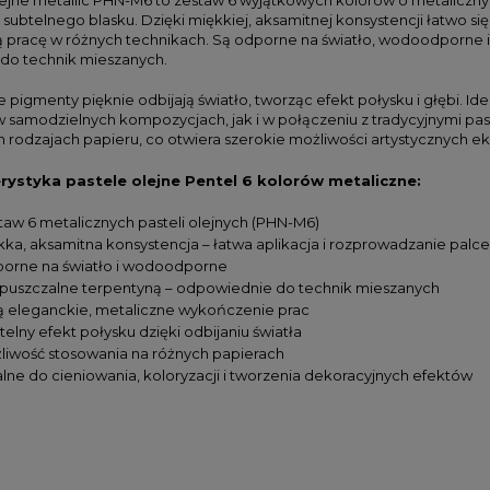
i subtelnego blasku. Dzięki miękkiej, aksamitnej konsystencji łatwo s
pracę w różnych technikach. Są odporne na światło, wodoodporne i 
o technik mieszanych.
 pigmenty pięknie odbijają światło, tworząc efekt połysku i głębi. Ide
 samodzielnych kompozycjach, jak i w połączeniu z tradycyjnymi pas
h rodzajach papieru, co otwiera szerokie możliwości artystycznych 
rystyka pastele olejne Pentel 6 kolorów metaliczne:
taw 6 metalicznych pasteli olejnych (PHN-M6)
kka, aksamitna konsystencja – łatwa aplikacja i rozprowadzanie palc
orne na światło i wodoodporne
puszczalne terpentyną – odpowiednie do technik mieszanych
ą eleganckie, metaliczne wykończenie prac
elny efekt połysku dzięki odbijaniu światła
liwość stosowania na różnych papierach
alne do cieniowania, koloryzacji i tworzenia dekoracyjnych efektów