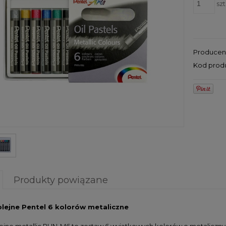
szt
Producen
Kod prod
Produkty powiązane
olejne Pentel 6 kolorów metaliczne
lejne metallic PHN-M6 to zestaw 6 wyjątkowych kolorów o metalicz