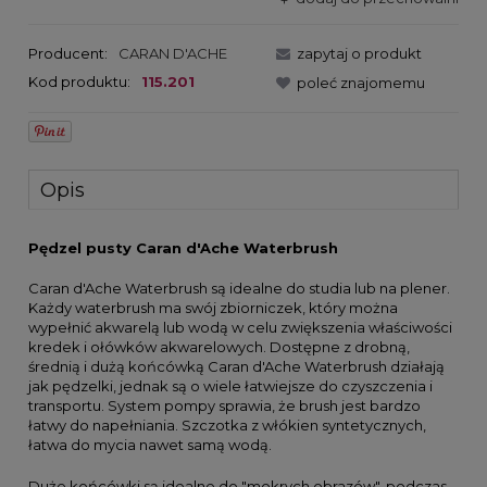
Producent:
CARAN D'ACHE
zapytaj o produkt
Kod produktu:
115.201
poleć znajomemu
Opis
Pędzel pusty Caran d'Ache Waterbrush
Caran d'Ache Waterbrush są idealne do studia lub na plener.
Każdy waterbrush ma swój zbiorniczek, który można
wypełnić akwarelą lub wodą w celu zwiększenia właściwości
kredek i ołówków akwarelowych. Dostępne z drobną,
średnią i dużą końcówką Caran d'Ache Waterbrush działają
jak pędzelki, jednak są o wiele łatwiejsze do czyszczenia i
transportu. System pompy sprawia, że brush jest bardzo
łatwy do napełniania. Szczotka z włókien syntetycznych,
łatwa do mycia nawet samą wodą.
Duże końcówki są idealne do "mokrych obrazów", podczas