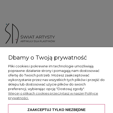
ul. Skotnicka 175, 30-394 Kraków
Dbamy o Twoją prywatność
Więcej informacji
Pliki cookies i pokrewne im technologie umożliwiają
poprawne działanie strony i pomagają nam dostosować
ofertę do Twoich potrzeb. Możesz zaakceptować
wykorzystanie przez nas wszystkich tych plików i przejść do
sklepu lub dostosować użycie plików do swoich
preferencji, wybierając opcję "Dostosuj zgody".
Płatność i dostawa
Więcej o plikach cookies przeczytasz w naszej Polityce
prywatności.
Pomoc
ZAAKCEPTUJ TYLKO NIEZBĘDNE