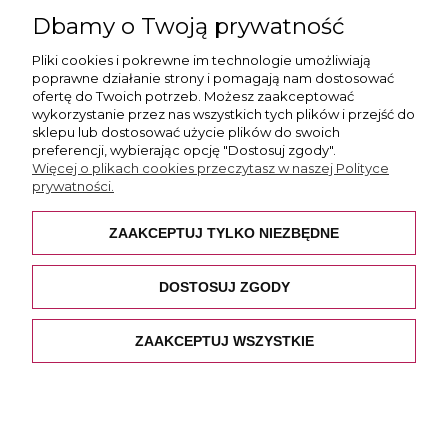
ul. Skotnicka 175, 30-394 Kraków
Dbamy o Twoją prywatność
Więcej informacji
Pliki cookies i pokrewne im technologie umożliwiają
poprawne działanie strony i pomagają nam dostosować
ofertę do Twoich potrzeb. Możesz zaakceptować
wykorzystanie przez nas wszystkich tych plików i przejść do
sklepu lub dostosować użycie plików do swoich
preferencji, wybierając opcję "Dostosuj zgody".
Płatność i dostawa
Więcej o plikach cookies przeczytasz w naszej Polityce
prywatności.
Pomoc
ZAAKCEPTUJ TYLKO NIEZBĘDNE
O nas
DOSTOSUJ ZGODY
ZAAKCEPTUJ WSZYSTKIE
POKAŻ PEŁNĄ WERSJĘ STRONY
Sklep internetowy Shoper.pl