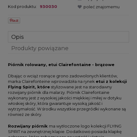
Kod produktu:
930030
poleć znajomemu
Opis
Produkty powiązane
Piórnik rolowany, etui Clairefontaine - brązowe
Dbając o wciąż rosnące grono zadowolonych klientów,
marka Clairefonteine wprowadziła na rynek
etui z kolekcji
Flying Spirit, które
stylizowane jest na starodawny
rozwijany piórnik dla malarzy. Piórnik Clairefontaine
wykonany jest z wysokiej jakości miękkiej i miłej w dotyku
włoskiej skóry, która gwarantuje wysoką jakość i
wytrzymałość. W środku wszystkie przegródki wykonane są
również ze skóry.
Rozwijany piórnik
ma wytłoczone logo kolekcji FLYING
SPIRIT na zewnętrznej klapie. Dodatkowo posiada klapkę
ochronną, która zabezpiecza zawartość i ułatwia