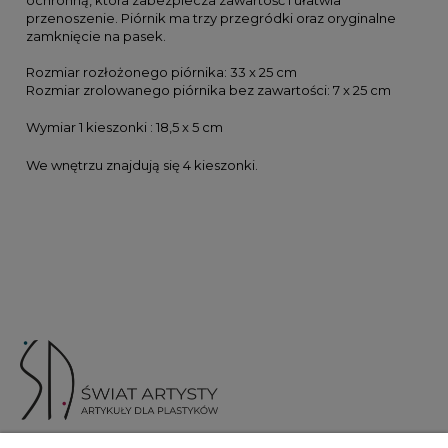
przenoszenie. Piórnik ma trzy przegródki oraz oryginalne
zamknięcie na pasek.
Rozmiar rozłożonego piórnika: 33 x 25 cm
Rozmiar zrolowanego piórnika bez zawartości: 7 x 25 cm
Wymiar 1 kieszonki : 18,5 x 5 cm
We wnętrzu znajdują się 4 kieszonki.