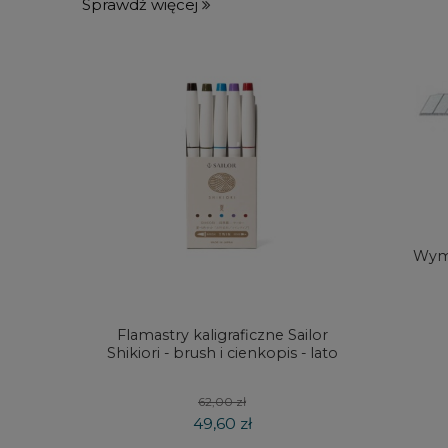
Sprawdź więcej
Wymi
Flamastry kaligraficzne Sailor
Zestaw
Shikiori - brush i cienkopis - lato
Zieler
62,00 zł
49,60 zł