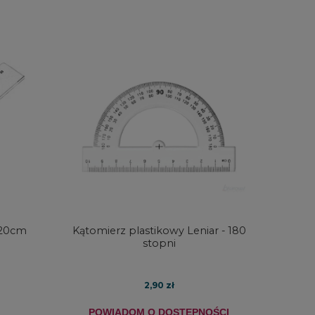
DO KOSZYKA
DO KO
r 20cm
Kątomierz plastikowy Leniar - 180
stopni
2,90 zł
POWIADOM O DOSTĘPNOŚCI