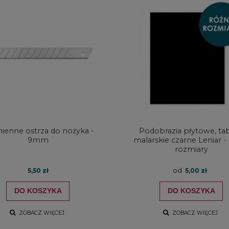
enne ostrza do nożyka -
Podobrazia płytowe, tab
9mm
malarskie czarne Leniar -
rozmiary
od
5,50 zł
5,00 zł
 pędzli syntetycznych
Skalówka do rysunku Derwent
 Premium Mix Media - 5
szt.
DO KOSZYKA
DO KOSZYKA
44,00 zł
51,00 zł
ZOBACZ WIĘCEJ
ZOBACZ WIĘCEJ
33,00 zł
38,25 zł