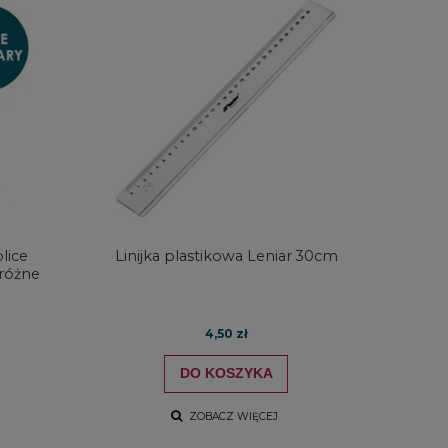
lice
Linijka plastikowa Leniar 30cm
 różne
4,50 zł
Metalowa kaseta Derwent na
Kredki Koh-i-
ołówki lub kredki na 12 szt.
DRAWING GRE
kolorów w met
DO KOSZYKA
26,80 zł
59,0
ZOBACZ WIĘCEJ
20,10 zł
47,2