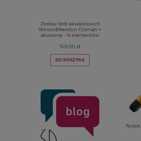
Zestaw farb akwarelowch
Zestaw 
Winsor&Newton Cotman +
& Ne
akcesoria - 14 elementów
Proces
159,00 zł
DO KOSZYKA
Nożyk 