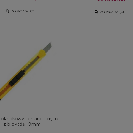
ZOBACZ WIĘCEJ
ZOBACZ WIĘCEJ
farb akrylowych Winsor
Zestaw farb akrylowych Winso
wton Galeria Acrylic
& Newton Galeria Acrylic Metalli
s Colours Set 5x60ml
Colours Set 5x60ml
104,00 zł
107,00 zł
DO KOSZYKA
DO KOSZYKA
plastikowy Leniar do cięcia
z blokadą - 9mm